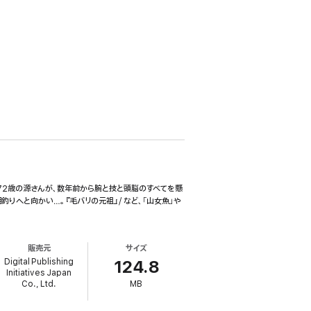
う72歳の源さんが、数年前から腕と技と頭脳のすべてを懸
りへと向かい…。『毛バリの元祖』/ など、「山女魚」や
販売元
サイズ
Digital Publishing
124.8
Initiatives Japan
Co., Ltd.
MB