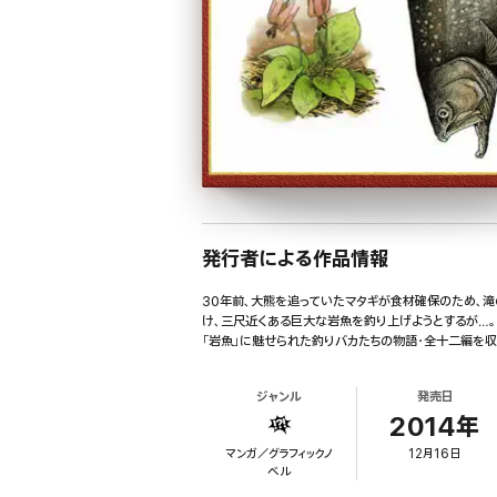
発行者による作品情報
30年前、大熊を追っていたマタギが食材確保のため、滝
け、三尺近くある巨大な岩魚を釣り上げようとするが…。『
「岩魚」に魅せられた釣りバカたちの物語・全十二編を収
ジャンル
発売日
2014年
マンガ／グラフィックノ
12月16日
ベル