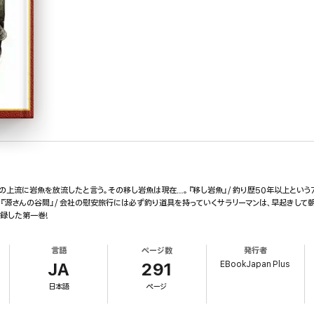
の上流に岩魚を放流したと言う。その移し岩魚は現在…。『移し岩魚』/ 釣り歴50年以上とい
源さんの谷間』/ 会社の慰安旅行には必ず釣り道具を持っていくサラリーマンは、早起きして朝釣
録した第一巻!
言語
ページ数
発行者
EBookJapan Plus
JA
291
日本語
ページ