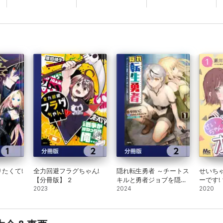
たくて!
全力回避フラグちゃん!
隠れ転生勇者 ～チートス
せいち
【分冊版】 2
キルと勇者ジョブを隠し
ーです! 
2023
て第二の人生を楽しんで
2024
2020
やる!～【分冊版】 2