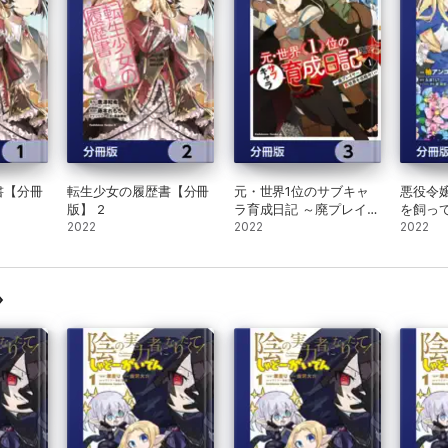
書【分冊
転生少女の履歴書【分冊
元・世界1位のサブキャ
悪役令
版】 2
ラ育成日記 ～廃プレイヤ
を飼っ
2022
ー、異世界を攻略中!～
2022
版】 2
2022
【分冊版】 3