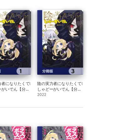
力者になりたくて!
陰の実力者になりたくて!
ーがいでん【分冊
しゃどーがいでん【分冊
版】 3
2022