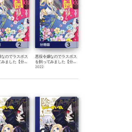
嬢なのでラスボス
悪役令嬢なのでラスボス
てみました【分冊
を飼ってみました【分冊
版】 3
2022