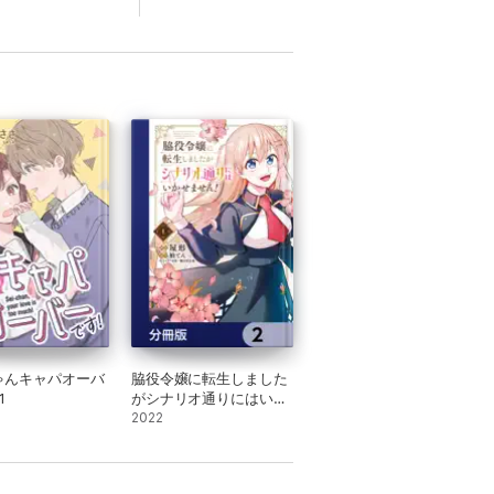
ゃんキャパオーバ
脇役令嬢に転生しました
1
がシナリオ通りにはいか
せません!【分冊版】 2
2022