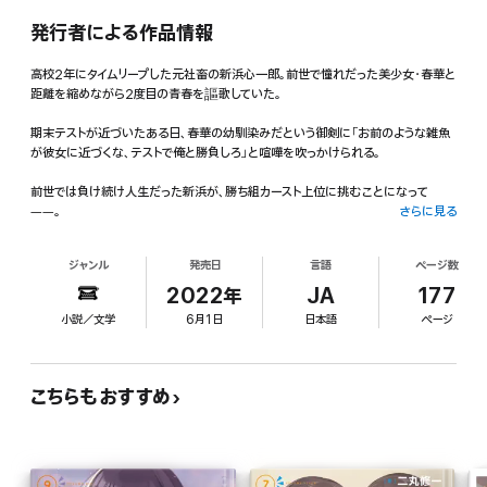
発行者による作品情報
高校2年にタイムリープした元社畜の新浜心一郎。前世で憧れだった美少女・春華と
距離を縮めながら2度目の青春を謳歌していた。
期末テストが近づいたある日、春華の幼馴染みだという御剣に「お前のような雑魚
が彼女に近づくな、テストで俺と勝負しろ」と喧嘩を吹っかけられる。
前世では負け続け人生だった新浜が、勝ち組カースト上位に挑むことになって
――。
さらに見る
「新浜君はやっぱりすごいです! 新浜君が頑張っていたのを知っていたので、とって
ジャンル
発売日
言語
ページ数
も嬉しくなったんです……!」
2022年
JA
177
2度目の人生は、頑張りも努力も一番近くて見ていてくれる君がいる……!青春リベ
小説／文学
6月1日
日本語
ページ
ンジラブコメ、第2弾!
こちらもおすすめ