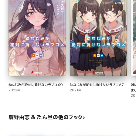
幼なじみが絶対に負けないラブコメ9
幼なじみが絶対に負けないラブコメ7
誰
2022年
2021年
ま
き
20
慶野由志 & たん旦の他のブック