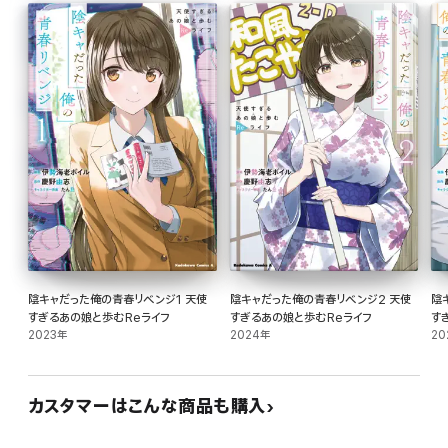
陰キャだった俺の青春リベンジ1 天使
陰キャだった俺の青春リベンジ2 天使
陰
すぎるあの娘と歩むReライフ
すぎるあの娘と歩むReライフ
す
2023年
2024年
20
カスタマーはこんな商品も購入