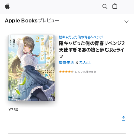
Apple
ロ
Apple Books
プレビュー
ー
カ
ル
ナ
ビ
陰キャだった俺の青春リベンジ
ゲ
陰キャだった俺の青春リベンジ2
ー
天使すぎるあの娘と歩むReライ
シ
ョ
フ
ン
の
慶野由志
&
たん旦
メ
ニ
4.5
•
15件の評価
ュ
ー
を
開
く
¥730