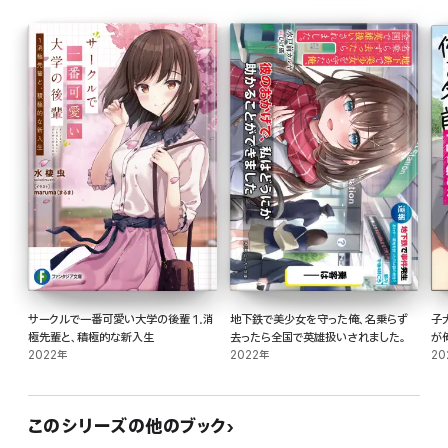
サークルで一番可愛い大学の後輩 1.消
地下鉄で美少女を守った俺、名乗らず
子
極先輩と、積極的な新入生
去ったら全国で英雄扱いされました。
が
2022年
2022年
へ
20
このシリーズの他のブック