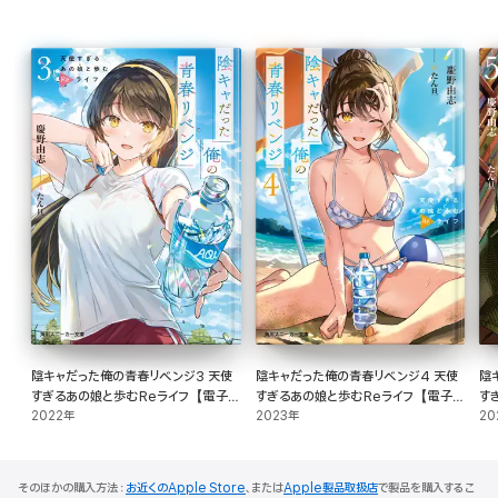
陰キャだった俺の青春リベンジ3 天使
陰キャだった俺の青春リベンジ4 天使
陰
すぎるあの娘と歩むReライフ【電子特
すぎるあの娘と歩むReライフ【電子特
す
別版】
2022年
別版】
2023年
20
そのほかの購入方法：
お近くのApple Store
、または
Apple製品取扱店
で製品を購入するこ