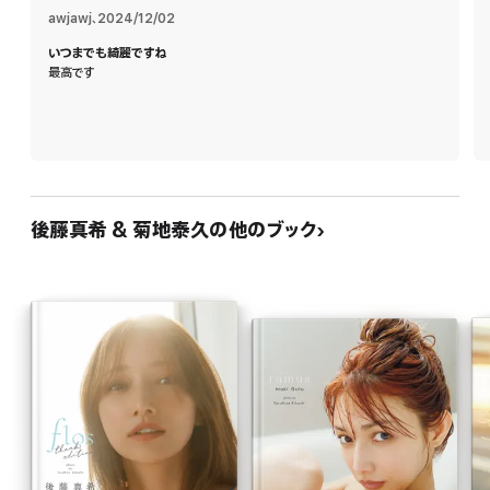
awjawj
、
2024/12/02
圧巻の「144ページ」とそのボリュームもさらに進化。ともに旅をしているようなナ
いつまでも綺麗ですね
チュラルなムードで、美しくセンシュアルな姿を披露した後藤真希。記念すべきアニ
最高です
バーサリーイヤーに、オトナのゆとりを自分らしく表現した写真の数々は見どころ満
載。永久保存版ともいえる一冊、どうぞご注目ください。
<後藤真希コメント>
3年ぶりの写真集。
よりナチュラルに、そして大胆に…。
デビューから25周年の年に素敵な作品をつくれた事に感謝しています。
沢山の方の元に届きますように。
後藤真希 & 菊地泰久の他のブック
※この商品は紙の書籍のページを画像にした電子書籍です。文字だけを拡大する
ことはできませんので、タブレットサイズの端末での閲読を推奨します。また、文字
列のハイライトや検索、辞書の参照、引用などの機能も使用できません。