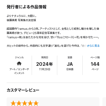
発行者による作品情報
よりナチュラルに、大胆に。
後藤真希 写真集の決定版
超話題作「ramus」から3年。アーティストとして、女性として成熟し魅力を増した後
藤真希が放つ、デビュー25周年記念写真集です。
「ramus=枝」はあたたかな光を浴び、甘い「flos(フロース)=花」を咲かせたーー。
大ヒットの前作から、内容的にも文字通り「進化」を遂げた今作は、「自分自身をほ
さらに見る
どくリラックス時間」をテーマに冬の山形と夏の韓国・済州島で撮影。のびやかに、
しなやかに自らを解放し、美しい姿を見せる後藤真希の姿に迫りました。
ジャンル
発売日
言語
ページ数
冬の山形では雪と戯れる無邪気な様子や、温泉のぬくもりにうっとりと微笑みを浮
2024年
JA
144
かべる姿、朝の光のなか眠そうにこちらを見つめる浴衣をまとった後藤真希を。済
アート／エンターテ
11月29日
日本語
ページ
州島では海辺で、ベッドルームで、そして夜のプールでしなやかな肢体を解き放ち、
インメント
「ありのままの自分」を感じながら夏のひとときを楽しむ姿を。ヌーディーな世界に
光るみずみずしいきらめきを感じてください。
「よりナチュラルに、より大胆に表現できた」
カスタマーレビュー
そう本人が語るこの写真集には、女性ファンもトリコにする透明感に満ちた「ゴマキ
ボディ」の輝きが満載。しっとりと柔らかな肌も艶やかな表情も、ちょっと大人にさ
らに解放的になった後藤真希の魅力に、ページをめくるたびに思わずハッとときめ
きを感じる一冊となっています。