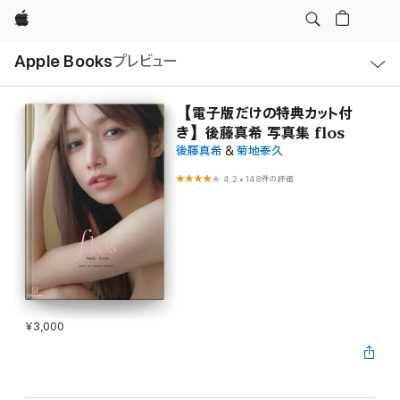
Apple
ロ
Apple Books
プレビュー
ー
カ
ル
ナ
ビ
【電子版だけの特典カット付
ゲ
き】後藤真希 写真集 flos
ー
シ
後藤真希
&
菊地泰久
ョ
ン
4.2
•
148件の評価
の
メ
ニ
ュ
ー
を
開
く
¥3,000