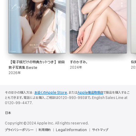
【電子版だけの特典カットつき】前田
すのかすみ。
似
敦子写真集 Beste
2024年
20
2026年
そのほかの購入方法：
お近くのApple Store
、または
Apple製品取扱店
で製品を購入するこ
ともできます。電話による購入、ご相談は0120-993-993まで。English Sales Line at
0120-99-4477.
日本
Copyright © 2024 Apple Inc. All rights reserved.
プライバシーポリシー
利用規約
Legal Information
サイトマップ