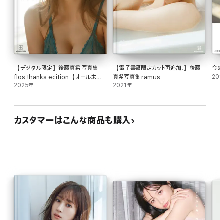
【デジタル限定】後藤真希 写真集
【電子書籍限定カット再追加!】後藤
今
flos thanks edition【オール未公
真希写真集 ramus
20
開 特別編】
2025年
2021年
カスタマーはこんな商品も購入