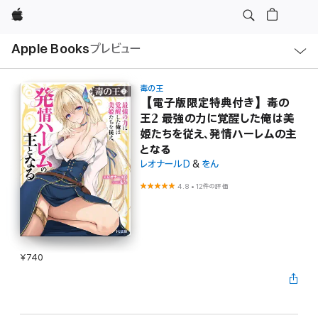
Apple
ロ
Apple Books
プレビュー
ー
カ
ル
ナ
ビ
毒の王
ゲ
【電子版限定特典付き】毒の
ー
王2 最強の力に覚醒した俺は美
シ
ョ
姫たちを従え、発情ハーレムの主
ン
の
となる
メ
レオナールD
&
をん
ニ
ュ
ー
4.8
•
12件の評価
を
開
く
¥740