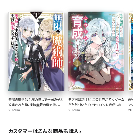
無限の魔術師 1 魔力無しで平民の子と
モブ司祭だけど、この世界が乙女ゲーム
悪
迫害された俺。実は無限の魔力持ち。
だと気づいたのでヒロインを育成します
ン
2026年
1
2026年
20
カスタマーはこんな商品も購入