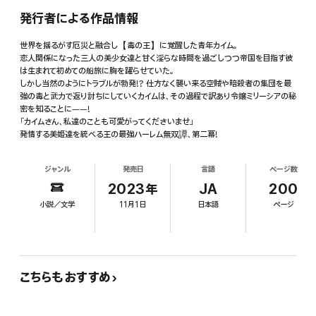
発行者による作品情報
世界を揺るがす厄災と融合し【毒の王】に覚醒した青年カイム。
恋人関係になった三人の美少女達と甘く淫らな時間を過ごしつつ帝国を目指す彼
は生まれて初めての船旅に胸を躍らせていた。
しかし当然のようにトラブルが勃発!? 仕方なく襲い来る空賊や暗殺者の集団を最
強の毒と武力で返り討ちにしていくカイムは、その過程で訳あり令嬢ミリーシアの秘
密を知ることに――!
「カイムさん、私達のことも可愛がってくださいませ」
発情する美姫達を統べる王の最強ハーレム無双譚、第二幕!
ジャンル
発売日
言語
ページ数
2023年
JA
200
小説／文学
11月1日
日本語
ページ
こちらもおすすめ