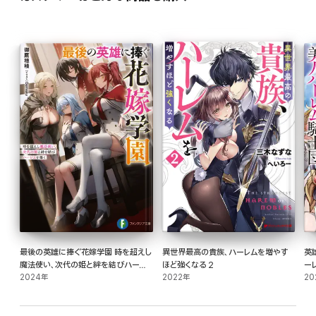
最後の英雄に捧ぐ花嫁学園 時を超えし
異世界最高の貴族、ハーレムを増やす
英
魔法使い、次代の姫と絆を結びハーレ
ほど強くなる 2
ー
ムを築く
2024年
2022年
士
20