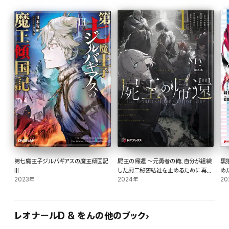
第七魔王子ジルバギアスの魔王傾国記
屍王の帰還 ～元勇者の俺、自分が組織
黒
III
した厨二秘密結社を止めるために再び
め
2023年
異世界に召喚されてしまう～1
2024年
た
20
「
レオナールD & をんの他のブック