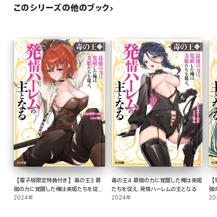
このシリーズの他のブック
【電子版限定特典付き】毒の王3 最
毒の王4 最強の力に覚醒した俺は美姫
【
強の力に覚醒した俺は美姫たちを従
たちを従え、発情ハーレムの主となる
強
え、発情ハーレムの主となる
2024年
2024年
え
20