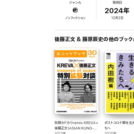
ジャンル
発売日
2024年
ノンフィクション
12月2日
後藤正文 & 藤原辰史の他のブック
別冊カドカワremix KREVA×
ポストコロナ期を生
後藤正文(ASIAN KUNG-
ちへ
FU GENERATION) 特別拡
2013年
2020年