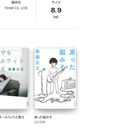
販売元
サイズ
Yznet Co.,Ltd.
8.9
MB
オールライトと歌え
凍った脳みそ
2018年