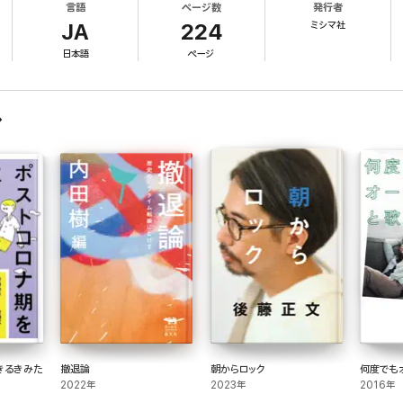
言語
ページ数
発行者
ミシマ社
JA
224
日本語
ページ
きるきみた
撤退論
朝からロック
何度でも
2022年
2023年
2016年