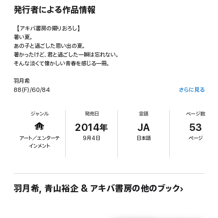
発行者による作品情報
【アキバ書房の撮りおろし】
暑い夏。
あの子と過ごした思い出の夏。
暑かったけど、君と過ごした一瞬は忘れない。
そんな淡くて懐かしい青春を感じる一冊。
羽月希
88(F)/60/84
さらに見る
写真家[青山裕企]が撮影したフェティシズムを表現するシリーズです。
ジャンル
発売日
言語
ページ数
Produced by ilogos/AkibaSyobo
2014年
JA
53
アート／エンターテ
9月4日
日本語
ページ
インメント
羽月希, 青山裕企 & アキバ書房の他のブック