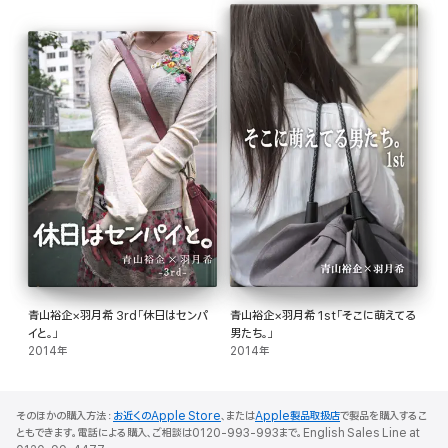
青山裕企×羽月希 3rd「休日はセンパ
青山裕企×羽月希 1st「そこに萌えてる
イと。」
男たち。」
2014年
2014年
そのほかの購入方法：
お近くのApple Store
、または
Apple製品取扱店
で製品を購入するこ
ともできます。電話による購入、ご相談は0120-993-993まで。English Sales Line at