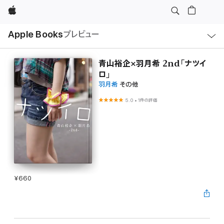
Apple
ロ
Apple Books
プレビュー
ー
カ
ル
ナ
ビ
青山裕企×羽月希 2nd「ナツイ
ゲ
ロ」
ー
シ
羽月希
その他
ョ
ン
5.0
•
1件の評価
の
メ
ニ
ュ
ー
を
開
く
¥660