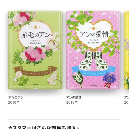
小説の舞台プリンス・エドワード島サマーサイドで、訳者が撮影した本作ゆかりの写
真を12点掲載。アンが下宿する「塔のある家」の一例、サマーサイドの大通りと港、
プリングル一族の邸宅を思わせる豪邸など。また雪景色のグリーン・ゲイブルズ、モ
ンゴメリが1935年に本作を書き始めたオンタリオ州ノーヴァルの牧師館など。カナ
ダ東海岸と島の地図も収載。
●特徴4)あとがき……小説をより深く、楽しく読むために……
一、『風柳荘(ウィンディ・ウィローズ)のアン』と『北風のうしろの国』
二、アンの下宿の屋号「風柳荘」
三、小説の舞台サマーサイドとモンゴメリ
四、アンが暮らす塔のある家「アン女王復活様式」
五、本作の構成--アンの物語に織りこまれるスピンオフの短編小説
赤毛のアン
アンの愛情
ア
六、三つの文体からなる小説
2019年
2019年
20
七、スコットランド系カナダ人の小説
八、風柳荘と風ポプラ荘
カスタマーはこんな商品も購入