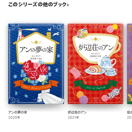
このシリーズの他のブック
アンの夢の家
炉辺荘のアン
虹
2020年
2021年
20