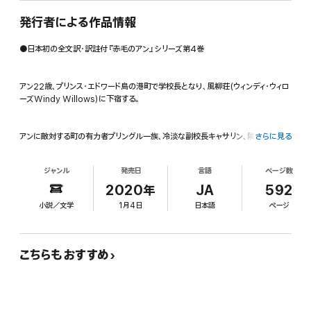
発行者による作品情報
●日本初の全文訳・訳註付『赤毛のアン』シリーズ第4巻
アン22歳、プリンス・エドワード島の港町で学校長となり、風柳荘(ウィンディ・ウィロ
ーズWindy Willows)に下宿する。
アンに敵対する町の有力者プリングル一族、冷淡な副校長キャサリン、隣家の孤独
さらに見る
な少女「小さなエリザベス」に心痛めるも、アンの明るさと誠実さ、グリーン・ゲイブ
ルズのうるわしさと住む人々の慈愛が、幸せな明日へ導く。
ジャンル
発売日
言語
ページ数
2020年
JA
592
アンから、婚約者ギルバートへの恋文で綴る、幸せな3年間の小説。
小説／文学
1月4日
日本語
ページ
●アンの幸せな生き方
こちらもおすすめ
「あなたは、美しいものとロマンスから出来ている小さな魔法の国に住んでいるみ
たいだもの。『今日の私は、どんな喜ばしい発見をするのかしら』……これがあなた
の生きる態度よ、アン」