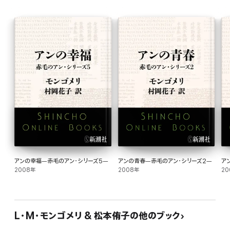
『風柳荘のアン』二年目第5章
●特徴1)日本初の全文訳
モンゴメリが愛読者に捧げた「献辞」に始まる、日本初の全文訳。
従来訳で省略・改変された部分を、モンゴメリの原書通りに翻訳。
●特徴2)巻末訳註で380項目について解説
ギルバートへの手紙にアンが書いている19世紀のファンタジー小説『北風のうしろ
の国』(ジョージ・マクドナルド著。C・S・ルイス著「ナルニア国物語」の結末に大きな
影響を与えた)と本作との関連について解説。また作中に登場するシェイクスピア
劇、テニスン、キーツ、ポー、ロングフェローなどの英米詩、聖書の句、移民国家カナ
ダにおける登場人物の民族、人名の意味、19世紀カナダの料理と菓子、手芸、草
花、服地、風習、プリンス・エドワード島の地理、カナダの歴史、キリスト教、ケルト族
アンの幸福―赤毛のアン・シリーズ5―
アンの青春―赤毛のアン・シリーズ2―
ア
とアーサー王伝説など、全章から380項目について、75頁にわたる訳註で、わかり
2008年
2008年
20
やすく解説。当時のカナダの暮らしとモンゴメリの知的な仕掛けがわかり、本作の
奥深い魅力が楽しめる。
●特徴3)口絵写真12点と地図2点
L・M・モンゴメリ & 松本侑子の他のブック