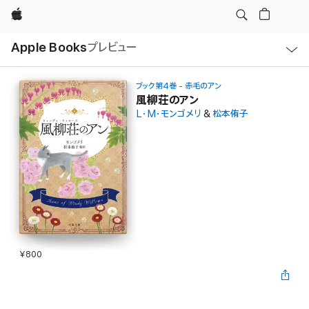
Apple
ロ
Apple Books
プレビュー
ー
カ
ル
ナ
ビ
ブック第4巻 - 赤毛のアン
ゲ
風柳荘のアン
ー
L・M・モンゴメリ
&
松本侑子
シ
ョ
ン
の
メ
ニ
ュ
ー
を
開
く
¥800