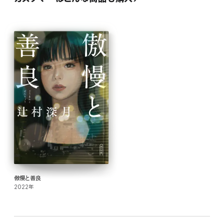
九、アン・シリーズが書かれた順番
十、本作執筆前後のモンゴメリと日記
十一、アンの誠実さとグリーン・ゲイブルズの魔法で生まれ変わる人々
日本初の全文訳・巻末訳註付『赤毛のアン』シリーズ、待望の第4巻!
傲慢と善良
2022年