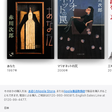
あなた
マリオネットの罠
三
1997年
2006年
20
そのほかの購入方法：
お近くのApple Store
、または
Apple製品取扱店
で製品を購入するこ
ともできます。電話による購入、ご相談は0120-993-993まで。English Sales Line at
0120-99-4477.
日本