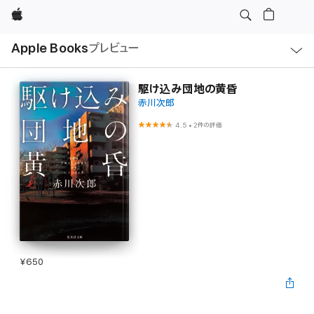
Apple
ロ
Apple Books
プレビュー
ー
カ
ル
ナ
ビ
駆け込み団地の黄昏
ゲ
赤川次郎
ー
シ
ョ
4.5
•
2件の評価
ン
の
メ
ニ
ュ
ー
を
開
く
¥650