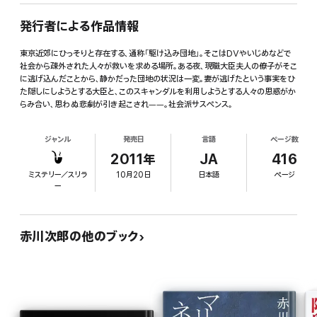
発行者による作品情報
東京近郊にひっそりと存在する、通称「駆け込み団地」。そこはDVやいじめなどで
社会から疎外された人々が救いを求める場所。ある夜、現職大臣夫人の僚子がそこ
に逃げ込んだことから、静かだった団地の状況は一変。妻が逃げたという事実をひ
た隠しにしようとする大臣と、このスキャンダルを利用しようとする人々の思惑がか
らみ合い、思わぬ悲劇が引き起こされ――。社会派サスペンス。
ジャンル
発売日
言語
ページ数
2011年
JA
416
ミステリー／スリラ
10月20日
日本語
ページ
ー
赤川次郎の他のブック