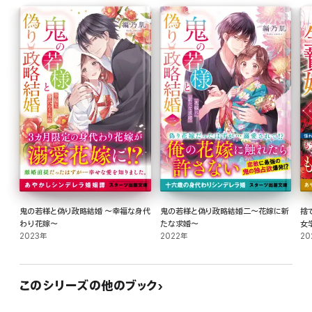
鬼の若様と偽り政略結婚 ～幸福な身代
鬼の若様と偽り政略結婚二～花嫁に新
捨
わり花嫁～
たな求婚～
女
2023年
2022年
20
このシリーズの他のブック