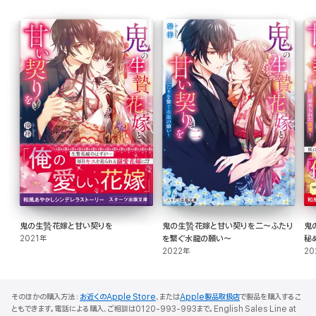
鬼の生贄花嫁と甘い契りを
鬼の生贄花嫁と甘い契りを二～ふたり
鬼
2021年
を繋ぐ水龍の願い～
秘
2022年
20
そのほかの購入方法：
お近くのApple Store
、または
Apple製品取扱店
で製品を購入するこ
ともできます。電話による購入、ご相談は0120-993-993まで。English Sales Line at