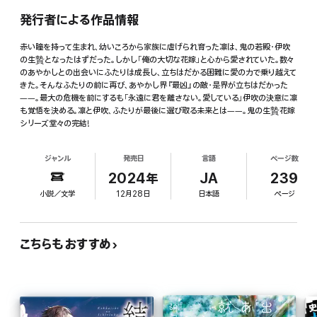
発行者による作品情報
赤い瞳を持って生まれ、幼いころから家族に虐げられ育った凛は、鬼の若殿・伊吹
の生贄となったはずだった。しかし「俺の大切な花嫁」と心から愛されていた。数々
のあやかしとの出会いにふたりは成長し、立ちはだかる困難に愛の力で乗り越えて
きた。そんなふたりの前に再び、あやかし界『最凶』の敵・是界が立ちはだかった
――。最大の危機を前にするも「永遠に君を離さない。愛している」伊吹の決意に凛
も覚悟を決める。凛と伊吹、ふたりが最後に選び取る未来とは――。鬼の生贄花嫁
シリーズ堂々の完結!
ジャンル
発売日
言語
ページ数
2024年
JA
239
小説／文学
12月28日
日本語
ページ
こちらもおすすめ