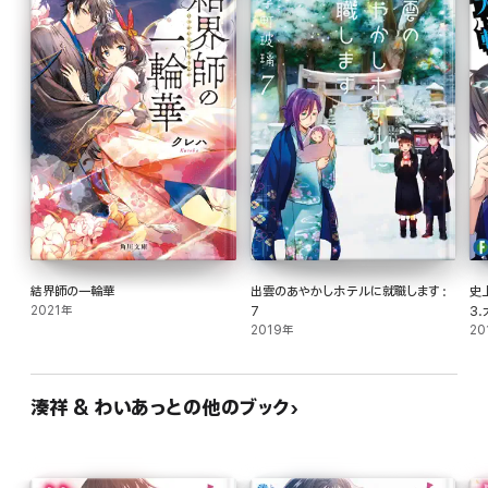
結界師の一輪華
出雲のあやかしホテルに就職します :
史
2021年
7
3
2019年
20
湊祥 & わいあっとの他のブック