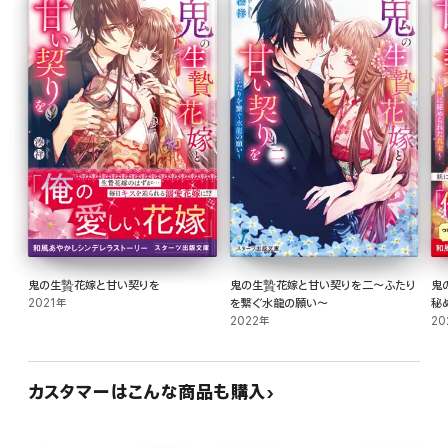
鬼の生贄花嫁と甘い契りを
鬼の生贄花嫁と甘い契りを二～ふたり
鬼
2021年
を繋ぐ水龍の願い～
秘
2022年
20
カスタマーはこんな商品も購入