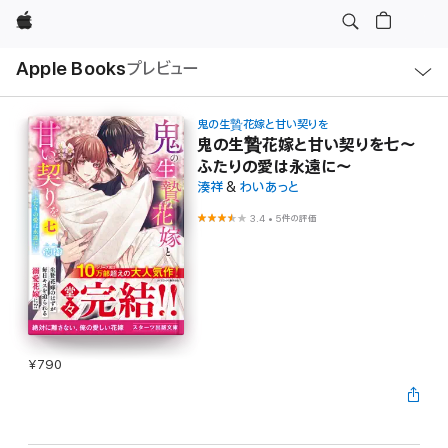
Apple
ロ
Apple Books
プレビュー
ー
カ
ル
ナ
ビ
鬼の生贄花嫁と甘い契りを
ゲ
鬼の生贄花嫁と甘い契りを七～
ー
ふたりの愛は永遠に～
シ
ョ
湊祥
&
わいあっと
ン
の
3.4
•
5件の評価
メ
ニ
ュ
ー
を
開
く
¥790