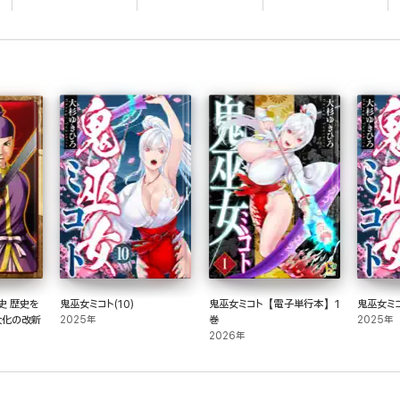
史 歴史を
鬼巫女ミコト(10)
鬼巫女ミコト【電子単行本】1
鬼巫女ミコ
大化の改新
2025年
巻
2025年
2026年