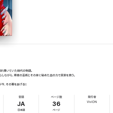
恐れ慄いていた時代の物語。
らしながら、得意の巫術とその身に秘めた血の力で民草を救う。
今、その幕をあげる!!
言語
ページ数
発行者
ViviON
JA
36
日本語
ページ