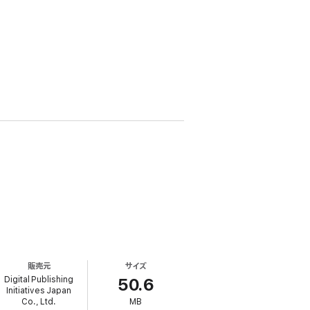
販売元
サイズ
Digital Publishing
50.6
Initiatives Japan
Co., Ltd.
MB