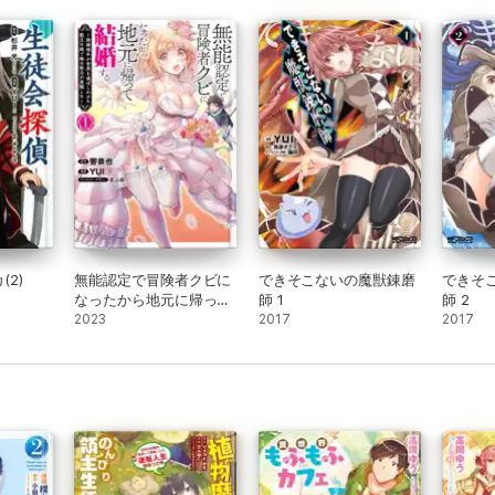
2)
無能認定で冒険者クビに
できそこないの魔獣錬磨
できそ
なったから地元に帰って
師 1
師 2
結婚する～結婚相手が世
2023
2017
2017
界を滅ぼしかけた龍王の
娘で俺の能力が覚醒した
～ 1巻