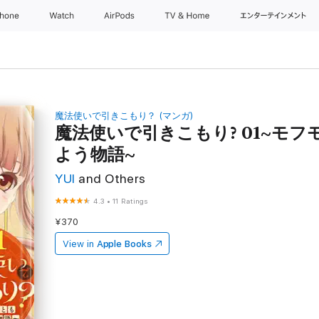
Phone
Watch
AirPods
TV & Home
エンターテインメン
魔法使いで引きこもり？ (マンガ)
魔法使いで引きこもり? 01~モ
よう物語~
YUI
and Others
4.3
•
11 Ratings
¥370
View in
Apple Books