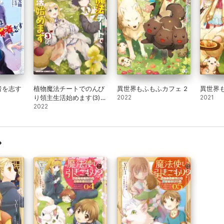
者を志す
植物魔法チートでのんび
異世界もふもふカフェ 2
異世界も
り領主生活始めます(3)
2022
2021
前世の知識を駆使して農
2022
業したら、逆転人生始ま
った件