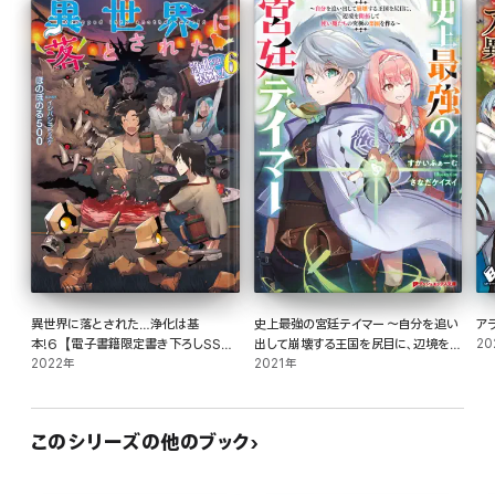
異世界に落とされた…浄化は基
史上最強の宮廷テイマー ～自分を追い
ア
本!6【電子書籍限定書き下ろしSS付
出して崩壊する王国を尻目に、辺境を開
20
き】
2022年
拓して使い魔たちの究極の楽園を作る
2021年
～
このシリーズの他のブック