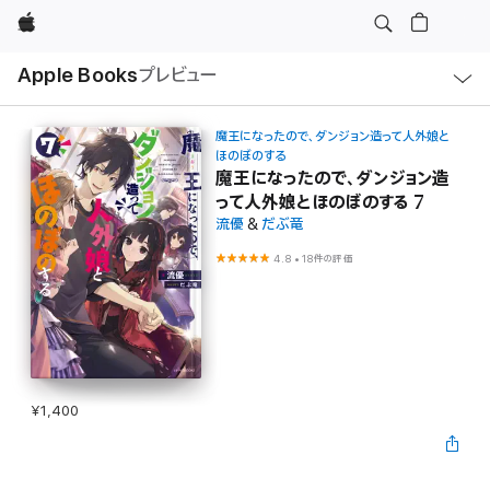
Apple
ロ
Apple Books
プレビュー
ー
カ
ル
ナ
ビ
魔王になったので、ダンジョン造って人外娘と
ゲ
ほのぼのする
ー
魔王になったので、ダンジョン造
シ
ョ
って人外娘とほのぼのする 7
ン
流優
&
だぶ竜
の
メ
ニ
4.8
•
18件の評価
ュ
ー
を
開
く
¥1,400