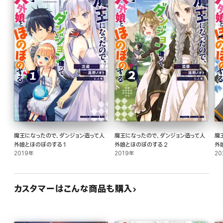
魔王になったので、ダンジョン造って人
魔王になったので、ダンジョン造って人
魔
外娘とほのぼのする 1
外娘とほのぼのする 2
外
2019年
2019年
20
カスタマーはこんな商品も購入