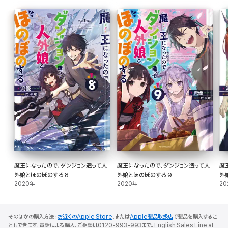
魔王になったので、ダンジョン造って人
魔王になったので、ダンジョン造って人
魔
外娘とほのぼのする 8
外娘とほのぼのする 9
外
2020年
2020年
20
そのほかの購入方法：
お近くのApple Store
、または
Apple製品取扱店
で製品を購入するこ
ともできます。電話による購入、ご相談は0120-993-993まで。English Sales Line at