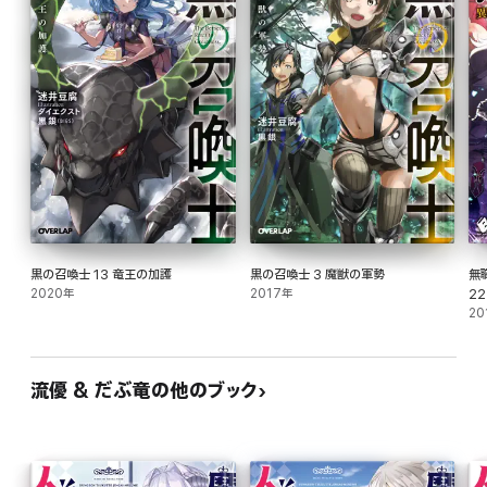
黒の召喚士 13 竜王の加護
黒の召喚士 3 魔獣の軍勢
無
2020年
2017年
22
20
流優 & だぶ竜の他のブック