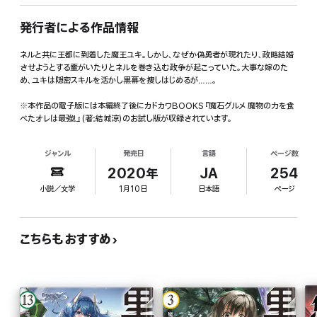
発行者による作品情報
ネルと共に王都に到着した魔王ユキ。しかし、なぜか偽勇者が現れたり、政略結婚
させようとする輩がいたりとネルを巻き込む政争が起こっていた。大事な嫁のた
め、ユキは隠密スキルを活かし黒幕を捜しはじめるが……。
※本作品の電子版には本編終了後にカドカワBOOKS『魔石グルメ 魔物の力を食
べたオレは最強!』(著:結城涼)のお試し版が収録されています。
ジャンル
発売日
言語
ページ数
2020年
JA
254
小説／文学
1月10日
日本語
ページ
こちらもおすすめ