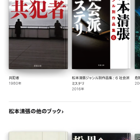
共犯者
松本清張ジャンル別作品集 : 6 社会派
危
1980年
ミステリ
20
2016年
松本清張の他のブック