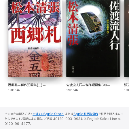
西郷札―傑作短編集(三)―
佐渡流人行―傑作短編集(四)―
張
1965年
1965年
19
そのほかの購入方法：
お近くのApple Store
、または
Apple製品取扱店
で製品を購入するこ
ともできます。電話による購入、ご相談は0120-993-993まで。English Sales Line at
0120-99-4477.