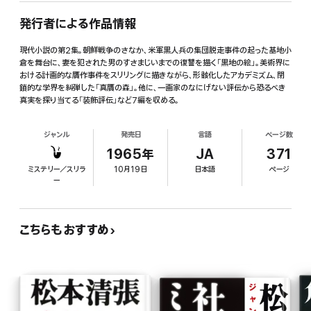
発行者による作品情報
現代小説の第2集。朝鮮戦争のさなか、米軍黒人兵の集団脱走事件の起った基地小
倉を舞台に、妻を犯された男のすさまじいまでの復讐を描く「黒地の絵」。美術界に
おける計画的な贋作事件をスリリングに描きながら、形骸化したアカデミズム、閉
鎖的な学界を糾弾した「真贋の森」。他に、一画家のなにげない評伝から恐るべき
真実を探り当てる「装飾評伝」など7編を収める。
ジャンル
発売日
言語
ページ数
1965年
JA
371
ミステリー／スリラ
10月19日
日本語
ページ
ー
こちらもおすすめ