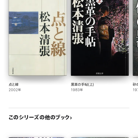
点と線
黒革の手帖(上)
砂
2002年
1983年
19
このシリーズの他のブック