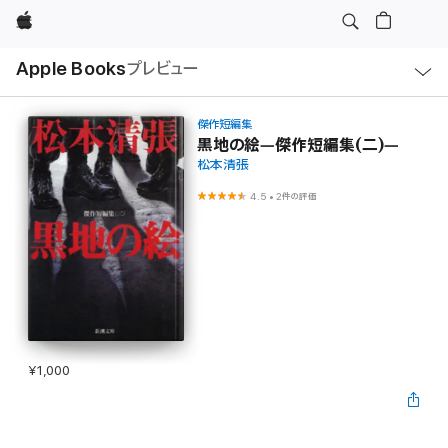
Apple
ロ
Apple Books
プレビュー
ー
カ
ル
ナ
ビ
傑作短編集
ゲ
黒地の絵―傑作短編集(二)―
ー
松本清張
シ
ョ
ン
4.5
•
2件の評価
の
メ
ニ
ュ
ー
を
開
く
¥1,000