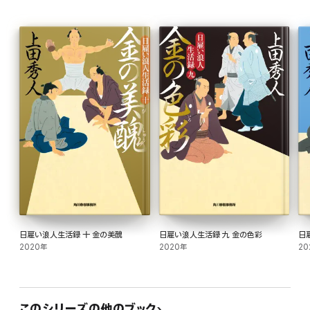
日雇い浪人生活録 十 金の美醜
日雇い浪人生活録 九 金の色彩
日
2020年
2020年
20
このシリーズの他のブック