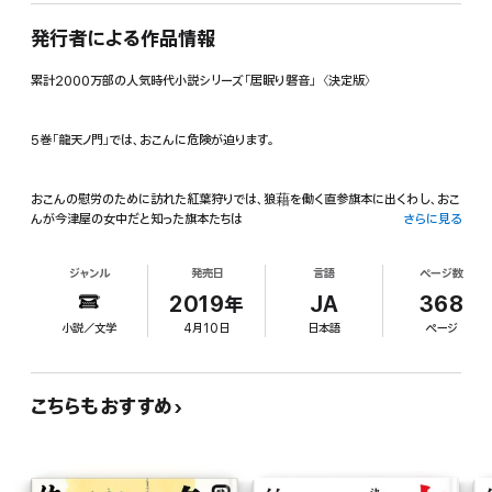
発行者による作品情報
累計2000万部の人気時代小説シリーズ「居眠り磐音」〈決定版〉
5巻「龍天ノ門」では、おこんに危険が迫ります。
おこんの慰労のために訪れた紅葉狩りでは、狼藉を働く直参旗本に出くわし、おこ
んが今津屋の女中だと知った旗本たちは
さらに見る
江戸市中に戻った後にも難癖をつけにやってきます。
ジャンル
発売日
言語
ページ数
2019年
JA
368
さらに、狐火見物に出掛けた先でも、おこんに災難が!
小説／文学
4月10日
日本語
ページ
必死で探す磐音たち。
ページをめくる手が止まらなくなります。
こちらもおすすめ
果たして、おこんは無事なのか!?