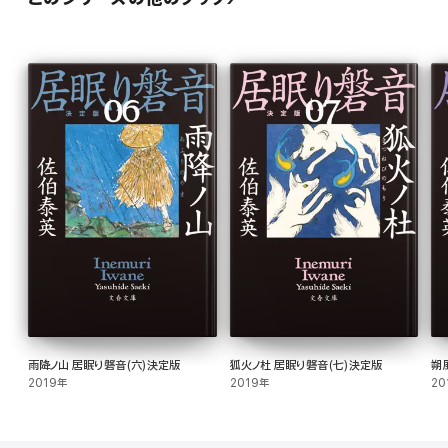
雨降ノ山 居眠り磐音(六)決定版
狐火ノ杜 居眠り磐音(七)決定版
朔
2019年
2019年
20