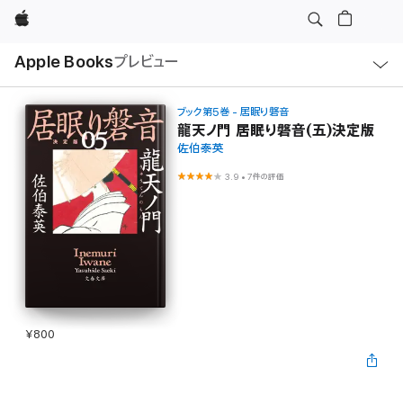
Apple
ロ
Apple Books
プレビュー
ー
カ
ル
ナ
ビ
ブック第5巻 - 居眠り磐音
ゲ
龍天ノ門 居眠り磐音(五)決定版
ー
佐伯泰英
シ
ョ
ン
3.9
•
7件の評価
の
メ
ニ
ュ
ー
を
開
く
¥800