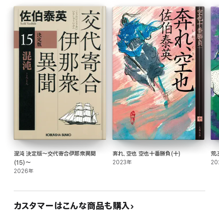
混沌 決定版～交代寄合伊那衆異聞
奔れ、空也 空也十番勝負(十)
荒
(15)～
2023年
20
2026年
カスタマーはこんな商品も購入