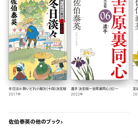
冬日淡々 酔いどれ小籐次(十四)決定版
遣手 決定版～吉原裏同心(6)～
足
2017年
2022年
20
佐伯泰英の他のブック