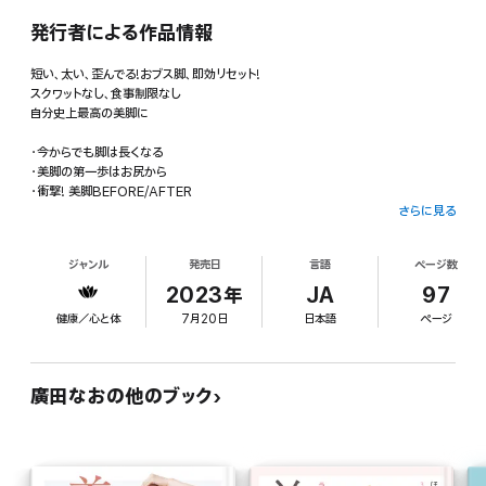
発行者による作品情報
短い、太い、歪んでる!おブス脚、即効リセット!
スクワットなし、食事制限なし
自分史上最高の美脚に
・今からでも脚は長くなる
・美脚の第一歩はお尻から
・衝撃! 美脚BEFORE/AFTER
さらに見る
PART1 さらばコンプレックス 理想の美脚教えます
その脚のお悩みも解決
ジャンル
発売日
言語
ページ数
理想はまっすぐで引き締まった脚
・・・
2023年
JA
97
PART2 1日10分! 美脚デザインスタート
健康／心と体
7月20日
日本語
ページ
・用意するものはたった2つ
STEP1 ほぐす
ツッパリ解放 前ももリリース
STEP2 伸ばす
廣田なおの他のブック
前もも柔らかく 壁ドン伸ばし
STEP3ちょっと鍛える
垂れじりにサヨナラ! ヒップリフト
・・・
PART3 まだまだ伸びる 絶対美脚