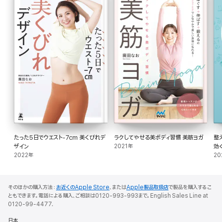
重力に逆らう 横ももリフト
・・・
PART4 100歳まで歩ける ヘルシー美脚
健康的な体は下半身から
ひざ痛改善 エアーリフティング
・・・
PART5 始めよう!美脚習慣
美脚のヒントは日常にあり
たった5日でウエスト-7cm 美くびれデ
ラクしてやせる美ボディ習慣 美筋ヨガ
整
ザイン
2021年
効
2022年
20
そのほかの購入方法：
お近くのApple Store
、または
Apple製品取扱店
で製品を購入するこ
ともできます。電話による購入、ご相談は0120-993-993まで。English Sales Line at
0120-99-4477.
日本