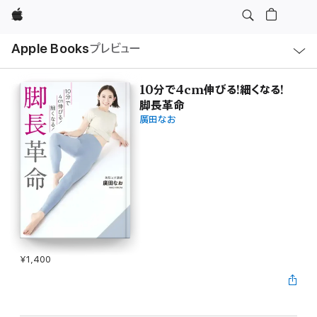
Apple
ロ
Apple Books
プレビュー
ー
カ
ル
ナ
ビ
10分で4cm伸びる!細くなる!
ゲ
脚長革命
ー
シ
廣田なお
ョ
ン
の
メ
ニ
ュ
ー
を
開
く
¥1,400