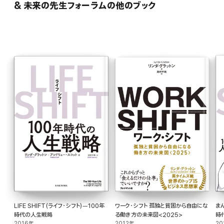
& 未来の先生フォーラムの他のブック
LIFE SHIFT(ライフ・シフト)―100年
ワーク・シフト 孤独と貧困から自由にな
まん
時代の人生戦略
る働き方の未来図<2025>
時
2016年
2012年
20