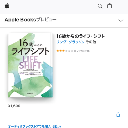
Apple
ロ
Apple Books
プレビュー
ー
カ
ル
ナ
ビ
16歳からのライフ・シフト
ゲ
リンダ・グラットン
その他
ー
シ
ョ
3.0
•
1件の評価
ン
の
メ
ニ
ュ
ー
を
開
く
¥1,600
オーディオブックストア
でも購入可能