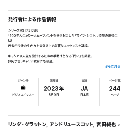
発行者による作品情報
シリーズ累計72万部!
「100年人生」の一大ムーブメントを巻き起こした『ライフ・シフト』、待望の高校生
版!
若者が今後の生き方を考える上で必要なエッセンスを凝縮。
キャリアや人生を設計するための手助けとなる「問い」も掲載。
探究学習、キャリア教育にも最適。
さらに見る
「人生100年時代に何が変わるの?」
「どのような働き方の選択肢がある?」
ジャンル
発売日
言語
ページ数
「何歳まで働くの?」
「自分の時間はどう使う?」
2023年
JA
244
「進路、働き方、生活はどう考える?」
ビジネス／マネー
8月9日
日本語
ページ
1998年生まれの翔太と葵、親世代の浩子、祖父母世代の武夫の事例から、
これからの人生設計を考える。
人生100年時代、生き方と学び方が根本的に変わる!
自分らしい人生を描くための一冊。
リンダ・グラットン, アンドリュースコット, 宮田純也