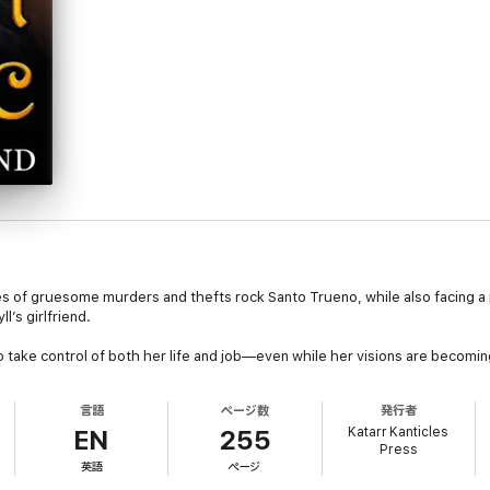
ries of gruesome murders and thefts rock Santo Trueno, while also facing a
’s girlfriend.
take control of both her life and job—even while her visions are becoming
言語
ページ数
発行者
Katarr Kanticles
EN
255
Press
英語
ページ