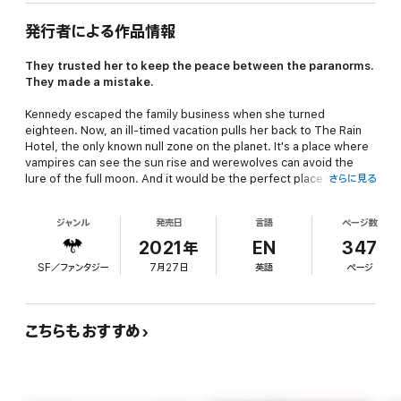
発行者による作品情報
They trusted her to keep the peace between the paranorms.
They made a mistake.
Kennedy escaped the family business when she turned
eighteen. Now, an ill-timed vacation pulls her back to The Rain
Hotel, the only known null zone on the planet. It's a place where
vampires can see the sun rise and werewolves can avoid the
lure of the full moon. And it would be the perfect place for a
さらに見る
paranormal wedding…if the bride wasn't the local alpha's
daughter and the groom the scion of a vicious master vampire.
ジャンル
発売日
言語
ページ数
With a sexy werewolf determined to sabotage the wedding and
2021年
EN
347
dark forces threatening The Rain, Kennedy's life is thrown out of
SF／ファンタジー
7月27日
英語
ページ
balance when she's forced to confront a past she swore to
avoid. Ultimately she must choose: will she maintain the stability
of the supernatural world…or will she destroy it.
こちらもおすすめ