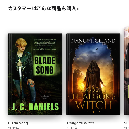
カスタマーはこんな商品も購入
Blade Song
Thalgor's Witch
Su
2012年
2018年
20