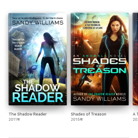
The Shadow Reader
Shades of Treason
A 
2011年
2015年
20