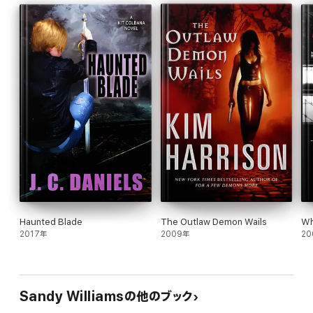
Haunted Blade
The Outlaw Demon Wails
Wh
2017年
2009年
20
Sandy Williamsの他のブック