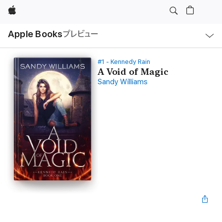
Apple
ロ
Apple Books
プレビュー
ー
カ
ル
ナ
ビ
#1 - Kennedy Rain
ゲ
A Void of Magic
ー
Sandy Williams
シ
ョ
ン
の
メ
ニ
ュ
ー
を
開
く