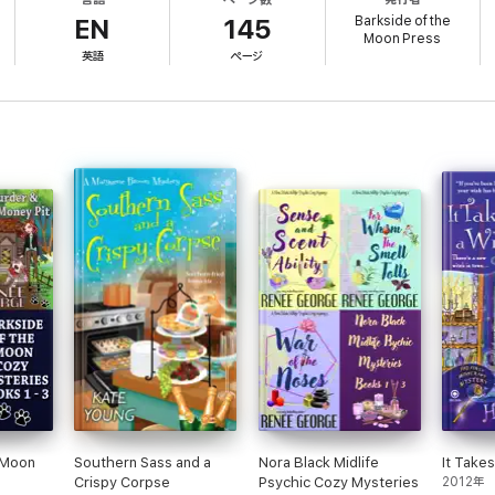
Barkside of the
EN
145
Moon Press
ure, a cat rescue, dog rescue, and the dogs (insert any animals) never di
英語
ページ
ine sidekicks, and paranormal mysteries with bite, A Wedding Pit-astrophy 
 Moon
Southern Sass and a
Nora Black Midlife
It Take
Crispy Corpse
Psychic Cozy Mysteries
2012年