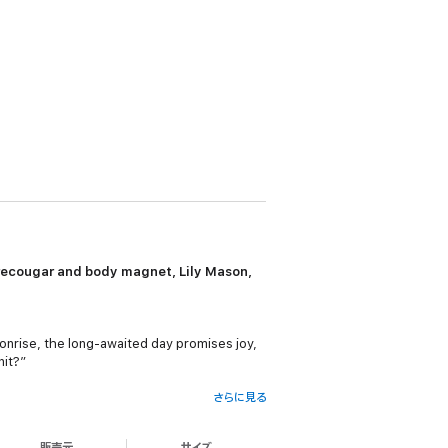
recougar and body magnet, Lily Mason,
Moonrise, the long-awaited day promises joy,
nit?”
さらに見る
ruth, Lily and the Moonrise gang must
販売元
サイズ