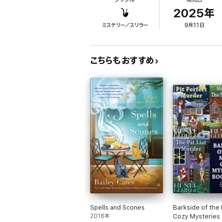
2025年
*
cozy paranormal mystery, small town advent
ミステリー／スリラー
9月11日
Perfect for fans of quirky small towns, can
forever—but so is murder.
こちらもおすすめ
Spells and Scones
Barkside of the
2016年
Cozy Mysteries