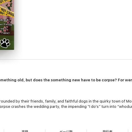
mething old, but does the something new have to be corpse? For we
urrounded by their friends, family, and faithful dogs in the quirky town of 
orpse crashes the wedding party, the impending “I do's” turn into “whodu
danger lurks at every turn. With fierce determination and a gift for the t
murderer before their big day becomes their last.
言語
ページ数
発行者