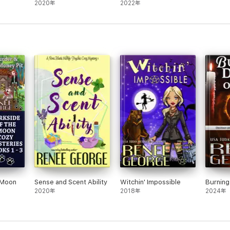
2020年
2022年
 Moon
Sense and Scent Ability
Witchin' Impossible
Burning 
2020年
2018年
2024年