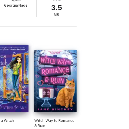
Georgia Nagel
3.5
e.
MB
proves that in Moonrise, true love might be
s a Witch
Witch Way to Romance
& Ruin