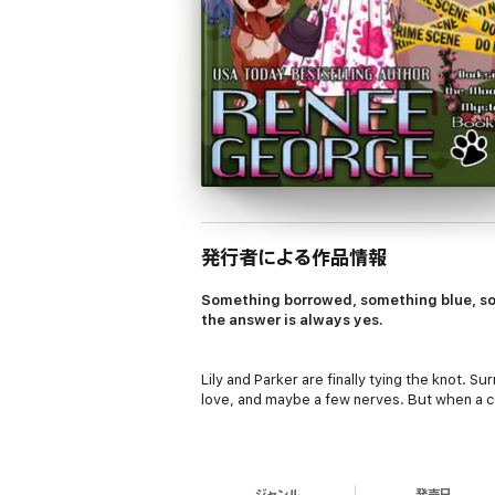
発行者による作品情報
Something borrowed, something blue, so
the answer is always yes.
Lily and Parker are finally tying the knot. S
love, and maybe a few nerves. But when a c
Secrets unravel, old grudges resurface, and 
unravel secrets, dodge danger, and stop a 
ジャンル
発売日