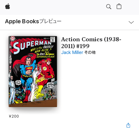
Apple
ロ
Apple Books
プレビュー
ー
カ
ル
ナ
ビ
Action Comics (1938-
ゲ
2011) #199
ー
シ
Jack Miller
その他
ョ
ン
の
メ
ニ
ュ
ー
を
開
く
¥200