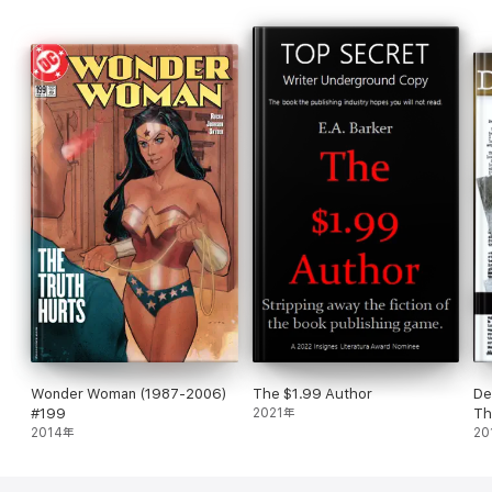
Wonder Woman (1987-2006)
The $1.99 Author
De
#199
2021年
Th
2014年
Go
20