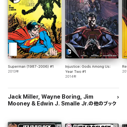
Superman (1987-2006) #1
Injustice: Gods Among Us:
Re
2013年
Year Two #1
20
2014年
Jack Miller, Wayne Boring, Jim
Mooney & Edwin J. Smalle Jr.の他のブック