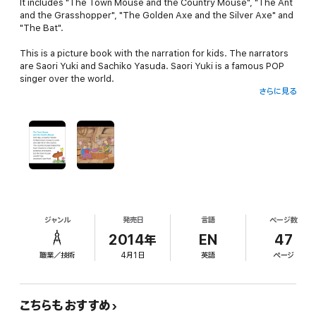
It includes "The Town Mouse and the Country Mouse", "The Ant
and the Grasshopper", "The Golden Axe and the Silver Axe" and
"The Bat".
This is a picture book with the narration for kids. The narrators
are Saori Yuki and Sachiko Yasuda. Saori Yuki is a famous POP
singer over the world.
さらに見る
Sachiko Yasuda is also a famous singer of the classics who is
her elder sister. Their voices have the tender warmth of a
mother. And the illustrations are very colorful and beautiful.
ジャンル
発売日
言語
ページ数
2014年
EN
47
職業／技術
4月1日
英語
ページ
こちらもおすすめ