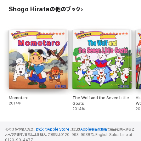
Shogo Hirataの他のブック
Momotaro
The Wolf and the Seven Little
Al
2014年
Goats
Wo
2014年
20
そのほかの購入方法：
お近くのApple Store
、または
Apple製品取扱店
で製品を購入するこ
ともできます。電話による購入、ご相談は0120-993-993まで。English Sales Line at
0120-99-4477.