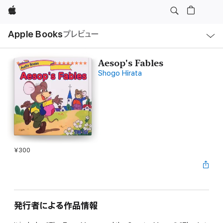
Apple
ロ
Apple Books
プレビュー
ー
カ
ル
ナ
ビ
Aesop's Fables
ゲ
Shogo Hirata
ー
シ
ョ
ン
の
メ
ニ
ュ
ー
を
開
¥300
く
発行者による作品情報