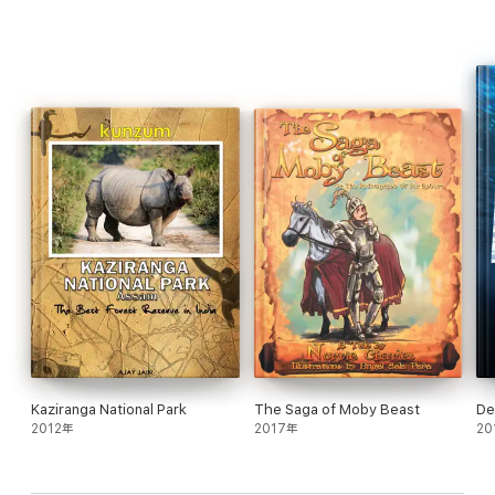
Kaziranga National Park
The Saga of Moby Beast
De
2012年
2017年
20