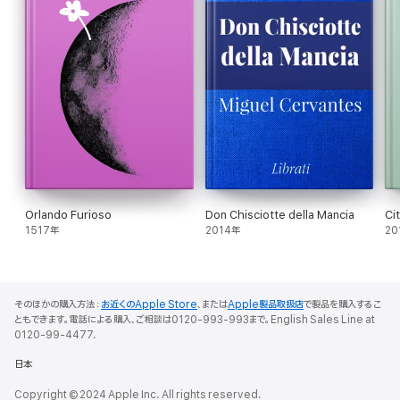
Orlando Furioso
Don Chisciotte della Mancia
Ci
1517年
2014年
20
そのほかの購入方法：
お近くのApple Store
、または
Apple製品取扱店
で製品を購入するこ
ともできます。電話による購入、ご相談は0120-993-993まで。English Sales Line at
0120-99-4477.
日本
Copyright © 2024 Apple Inc. All rights reserved.