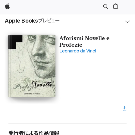
Apple
ロ
Apple Books
プレビュー
ー
カ
ル
ナ
ビ
Aforismi Novelle e
ゲ
Profezie
ー
シ
Leonardo da Vinci
ョ
ン
の
メ
ニ
ュ
ー
を
開
く
発行者による作品情報