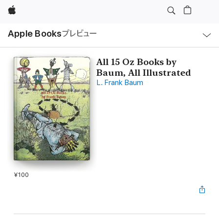
Apple
ロ
Apple Books
プレビュー
ー
カ
ル
ナ
ビ
All 15 Oz Books by
ゲ
Baum, All Illustrated
ー
シ
L. Frank Baum
ョ
ン
の
メ
ニ
ュ
ー
を
開
く
¥100