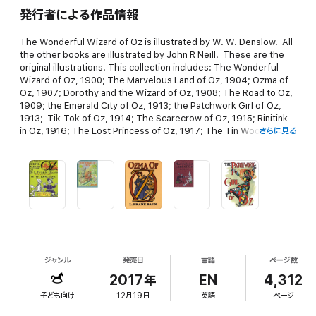
発行者による作品情報
The Wonderful Wizard of Oz is illustrated by W. W. Denslow. All
the other books are illustrated by John R Neill. These are the
original illustrations. This collection includes: The Wonderful
Wizard of Oz, 1900; The Marvelous Land of Oz, 1904; Ozma of
Oz, 1907; Dorothy and the Wizard of Oz, 1908; The Road to Oz,
1909; the Emerald City of Oz, 1913; the Patchwork Girl of Oz,
1913; Tik-Tok of Oz, 1914; The Scarecrow of Oz, 1915; Rinitink
in Oz, 1916; The Lost Princess of Oz, 1917; The Tin Woodman of
さらに見る
Oz, 1919; The Magic of Oz, 1919; Glinda of Oz, 1920; and The
Royal Book of Oz, 1921
ジャンル
発売日
言語
ページ数
2017年
EN
4,312
子ども向け
12月19日
英語
ページ