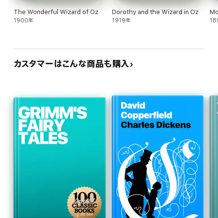
The Wonderful Wizard of Oz
Dorothy and the Wizard in Oz
Mo
1900年
1919年
18
カスタマーはこんな商品も購入