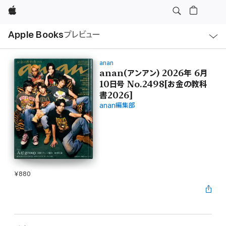
Apple
ロ
Apple Books
プレビュー
ー
カ
ル
ナ
ビ
anan
ゲ
anan(アンアン) 2026年 6月
ー
10日号 No.2498[お金の教科
シ
ョ
書2026]
ン
の
anan編集部
メ
ニ
ュ
ー
を
開
く
¥880