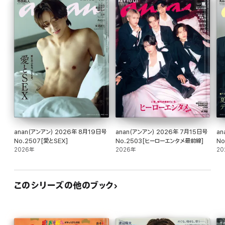
今度の6つ子は、輝くほどのクズっぷり?! 映画『おそ松さん 人類クズ化計
画!!!!!?』の見どころ分析。
CLOSE UP 杉咲 花×多部未華子 しとやかな関係性。
MAZZEL“1on1”CLOSE UP NAOYA & HAYATO Two of a Kind
CLOSE UP HOKUTO(吉野北人) 心、赴くままに。
「オカダのミカタ」岡田准一 Vol.5 後編 現代美術作家/杉本博司
anan(アンアン) 2026年 8月19日号
anan(アンアン) 2026年 7月15日号
an
No.2507[愛とSEX]
No.2503[ヒーローエンタメ最前線]
N
2026年
2026年
Re
20
このシリーズの他のブック