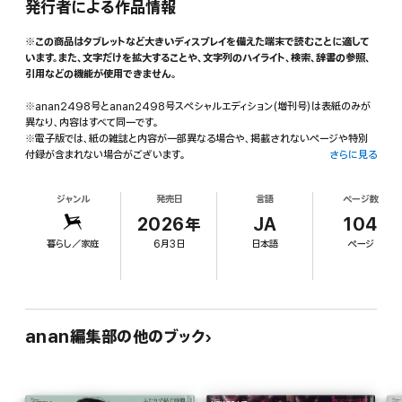
発行者による作品情報
※この商品はタブレットなど大きいディスプレイを備えた端末で読むことに適して
います。また、文字だけを拡大することや、文字列のハイライト、検索、辞書の参照、
引用などの機能が使用できません。
※anan2498号とanan2498号スペシャルエディション(増刊号)は表紙のみが
異なり、内容はすべて同一です。
※電子版では、紙の雑誌と内容が一部異なる場合や、掲載されないページや特別
付録が含まれない場合がございます。
さらに見る
※本雑誌はカラーページを含みます。お使いの端末によっては、一部読みづらい場
合がございます。
ジャンル
発売日
言語
ページ数
いま、知っておきたいお金のこと、最新版! お金の教科書2026
2026年
JA
104
anan世代の女性350人がリアルに回答。みんなのお金事情アンケート。
暮らし／家庭
6月3日
日本語
ページ
堀潤さん・馬渕磨理子さんと考える 社会不安に揺れる時代のお金との正しい向き
合い方。
お金と向き合うために、ここからスタート。家計の把握
止まらない物価上昇。正しく使う力を底上げ。節約
わたしのお金哲学 01 上坂あゆ美 お金は世界が良くなることに使う。
安心できる金額が見えない時代に、どう増やす? 貯蓄・投資
anan編集部の他のブック
わたしのお金哲学 02 真船佳奈 完璧主義より、仕組み作りを。
お悩みやトラブルに専門家がズバッと回答。お金の四方山相談室。
Aぇ! group/草間リチャード敬太/西村拓哉 クズでもロックでも君たちに夢中。超!
おそ松さんがやってきた!!!!!!