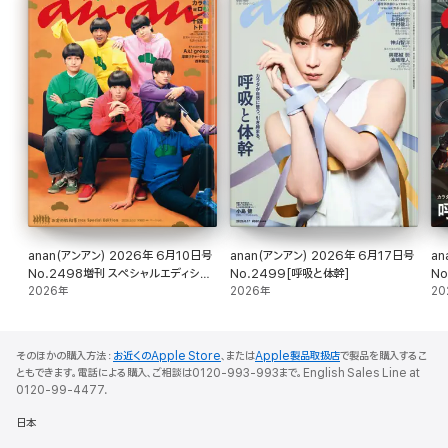
anan(アンアン) 2026年 6月10日号
anan(アンアン) 2026年 6月17日号
ana
No.2498増刊 スペシャルエディショ
No.2499[呼吸と体幹]
N
ン[お金の教科書2026]
2026年
2026年
ン
20
そのほかの購入方法：
お近くのApple Store
、または
Apple製品取扱店
で製品を購入するこ
ともできます。電話による購入、ご相談は0120-993-993まで。English Sales Line at
0120-99-4477.
日本