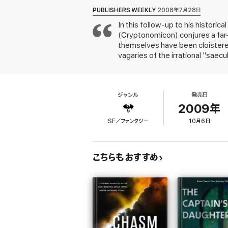
PUBLISHERS WEEKLY
2008年7月28日
In this follow-up to his historic
(Cryptonomicon) conjures a far-
themselves have been cloistered
vagaries of the irrational "saec
eight and now a decenarian, or 
millennia-old rules are catacly
in intense intellectual debate 
ジャンル
発売日
Stephenson's expansive storytel
cultural meditations Douglas Ho
2009年
occasionally interrupted by pa
SF／ファンタジー
10月6日
こちらもおすすめ