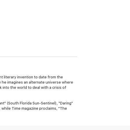
nt literary invention to date from the
w he imagines an alternate universe where
into the world to deal with a crisis of
nt" (
South Florida Sun-Sentinel
), "Daring"
, while
Time
magazine proclaims, "The