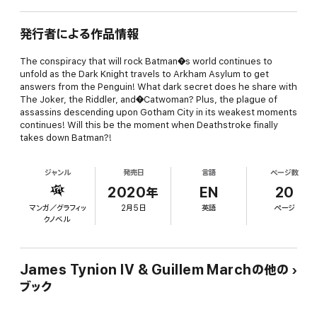
発行者による作品情報
The conspiracy that will rock Batman�s world continues to
unfold as the Dark Knight travels to Arkham Asylum to get
answers from the Penguin! What dark secret does he share with
The Joker, the Riddler, and�Catwoman? Plus, the plague of
assassins descending upon Gotham City in its weakest moments
continues! Will this be the moment when Deathstroke finally
takes down Batman?!
ジャンル
発売日
言語
ページ数
2020年
EN
20
マンガ／グラフィッ
2月5日
英語
ページ
クノベル
James Tynion IV & Guillem Marchの他の
ブック