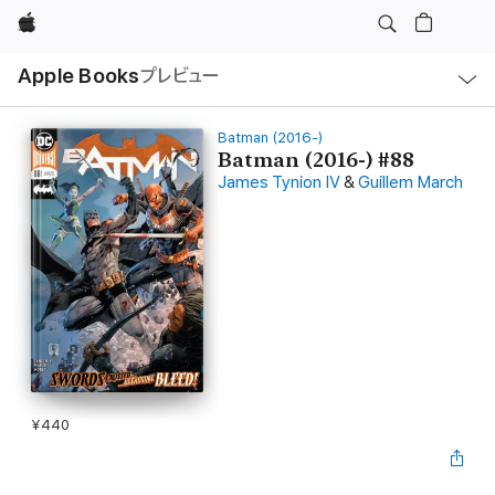
Apple
ロ
Apple Books
プレビュー
ー
カ
ル
ナ
ビ
Batman (2016-)
ゲ
Batman (2016-) #88
ー
James Tynion IV
&
Guillem March
シ
ョ
ン
の
メ
ニ
ュ
ー
を
開
く
¥440