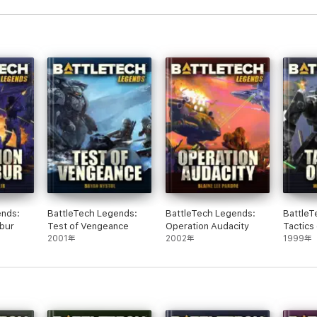
ends:
BattleTech Legends:
BattleTech Legends:
BattleT
ibur
Test of Vengeance
Operation Audacity
Tactics
2001年
2002年
1999年