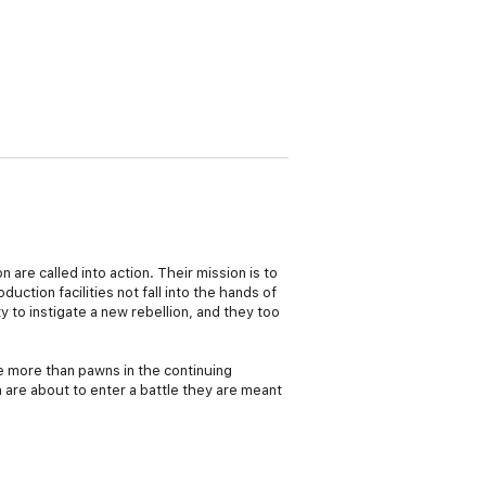
are called into action. Their mission is to
duction facilities not fall into the hands of
 to instigate a new rebellion, and they too
le more than pawns in the continuing
 are about to enter a battle they are meant