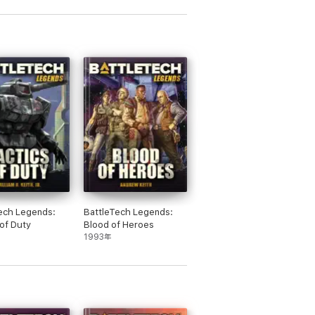
ech Legends:
BattleTech Legends:
 of Duty
Blood of Heroes
1993年