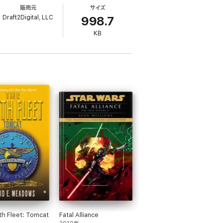
販売元
サイズ
Draft2Digital, LLC
998.7
KB
th Fleet: Tomcat
Fatal Alliance