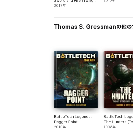
Sword and Fire (Twilight
2013年
of the Clans #5)
2017年
Thomas S. Gressmanの他
BattleTech Legends:
BattleTech Leg
Dagger Point
The Hunters (Tw
2010年
of the Clans #3)
1998年