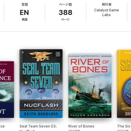
言語
ページ数
発行者
Catalyst Game
EN
388
Labs
英語
ページ
nce
Seal Team Seven 03:
River of Bones
The Six