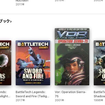
Nucflash
2018年
2002年
2011年
のブック
ends:
BattleTech Legends:
Vor: Operation Sierra-
BattleT
ilight
Sword and Fire (Twilight
75
Shadow
of the Clans #5)
2017年
2001年
(Twiligh
1998年
#6)