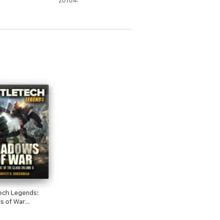
2010年
ech Legends:
s of War
t of the Clans,