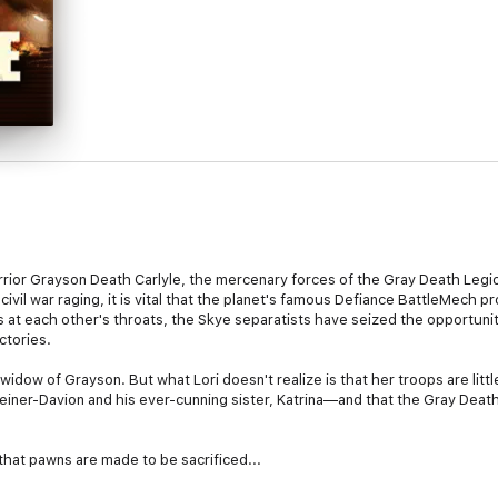
rior Grayson Death Carlyle, the mercenary forces of the Gray Death Legion 
civil war raging, it is vital that the planet's famous Defiance BattleMech pro
 at each other's throats, the Skye separatists have seized the opportunity
ctories.
idow of Grayson. But what Lori doesn't realize is that her troops are litt
Steiner-Davion and his ever-cunning sister, Katrina—and that the Gray Death
s that pawns are made to be sacrificed...