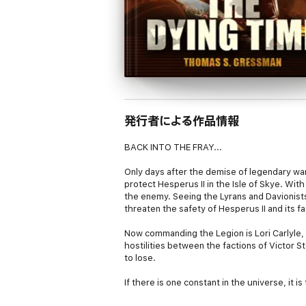
発行者による作品情報
BACK INTO THE FRAY...
Only days after the demise of legendary war
protect Hesperus II in the Isle of Skye. With 
the enemy. Seeing the Lyrans and Davionists
threaten the safety of Hesperus II and its fa
Now commanding the Legion is Lori Carlyle, w
hostilities between the factions of Victor 
to lose.
If there is one constant in the universe, it i