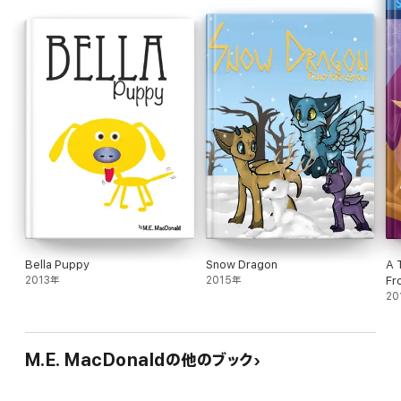
Bella Puppy
Snow Dragon
A 
2013年
2015年
Fr
20
M.E. MacDonaldの他のブック