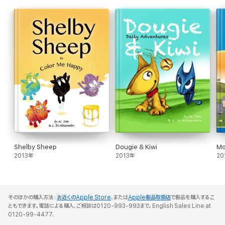
Shelby Sheep
Dougie & Kiwi
Mo
2013年
2013年
20
そのほかの購入方法：
お近くのApple Store
、または
Apple製品取扱店
で製品を購入するこ
ともできます。電話による購入、ご相談は0120-993-993まで。English Sales Line at
0120-99-4477.