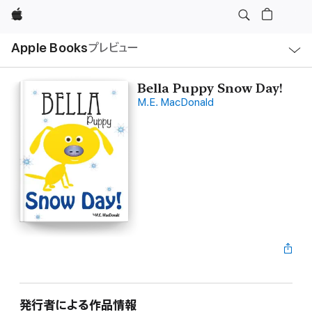
Apple
ロ
Apple Books
プレビュー
ー
カ
ル
ナ
ビ
Bella Puppy Snow Day!
ゲ
M.E. MacDonald
ー
シ
ョ
ン
の
メ
ニ
ュ
ー
を
開
く
発行者による作品情報