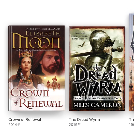
The Plague of Swords
The Fall of Dragons
Crown of Renewal
The Dread Wyrm
Th
2014年
2015年
19