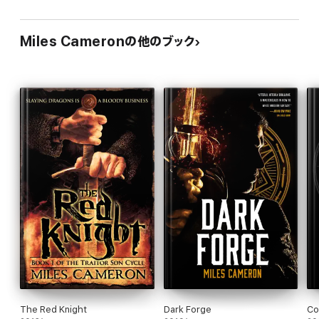
Miles Cameronの他のブック
The Red Knight
Dark Forge
Co