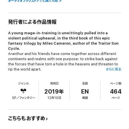
オーディオブックストア
でも購入可能
発行者による作品情報
A young mage-in-training is unwittingly pulled into a
violent political upheaval, in the third book of this epic
fantasy trilogy by Miles Cameron, author of the Traitor Son
Cycle.
Aranthur and his friends have come together across different
continents and realms with one purpose: to strike back against
the forces that have torn a hole in the heavens and threaten to
rip the world apart.
さらに見る
Ultimate victory will require enemies to trust one another, old
foes to fight together, spies to reveal the truth, and steadfast
ジャンル
発売日
言語
ページ数
allies to betray long-corrupt rules. But will Aranthur, a twenty-
year-old student, really be able to bring them all together? And
2019年
EN
464
what will they do when their plans inevitably fall to pieces?
SF／ファンタジー
12月10日
英語
ページ
Masters & Mages
Cold Iron
Dark Forge
Bright Steel
For more from Miles Cameron, check out:
The Traitor Son Cycle
The Red Knight
こちらもおすすめ
The Fell Sword
The Dread Wyrm