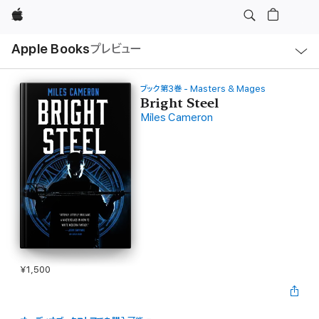
Apple
ロ
Apple Books
プレビュー
ー
カ
ル
ナ
ビ
ブック第3巻 - Masters & Mages
ゲ
Bright Steel
ー
Miles Cameron
シ
ョ
ン
の
メ
ニ
ュ
ー
を
開
く
¥1,500