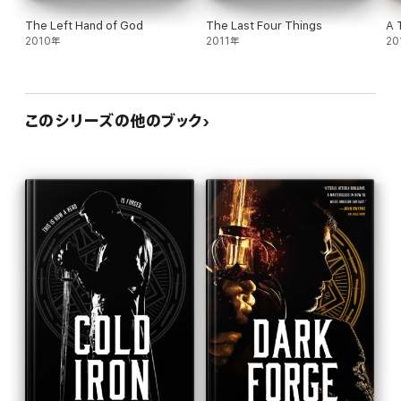
The Left Hand of God
The Last Four Things
A 
2010年
2011年
20
このシリーズの他のブック