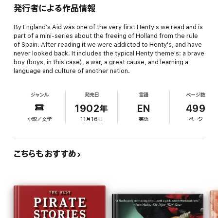
発行者による作品情報
By England's Aid was one of the very first Henty's we read and is
part of a mini-series about the freeing of Holland from the rule
of Spain. After reading it we were addicted to Henty's, and have
never looked back. It includes the typical Henty theme's: a brave
boy (boys, in this case), a war, a great cause, and learning a
language and culture of another nation.
ジャンル
発売日
言語
ページ数
1902年
EN
499
小説／文学
11月16日
英語
ページ
こちらもおすすめ