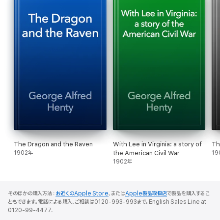
The Dragon and the Raven
With Lee in Virginia: a story of
Th
1902年
the American Civil War
19
1902年
そのほかの購入方法：
お近くのApple Store
、または
Apple製品取扱店
で製品を購入するこ
ともできます。電話による購入、ご相談は0120-993-993まで。English Sales Line at
0120-99-4477.