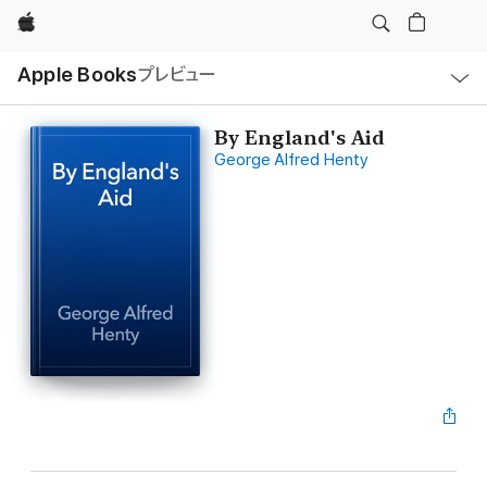
Apple
ロ
Apple Books
プレビュー
ー
カ
ル
ナ
ビ
By England's Aid
ゲ
George Alfred Henty
ー
シ
ョ
ン
の
メ
ニ
ュ
ー
を
開
く