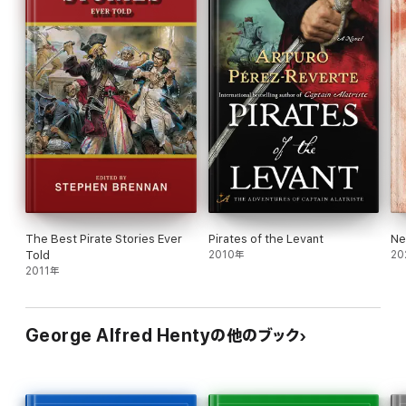
The Best Pirate Stories Ever
Pirates of the Levant
Ne
Told
2010年
20
2011年
George Alfred Hentyの他のブック