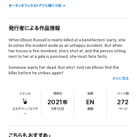
オーディオブックストア
でも購入可能
発行者による作品情報
When Ellison Russell is nearly killed at a benefactors' party, she
brushes the incident aside as an unhappy accident. But when
her house is fire-bombed, she's shot at, and the person sitting
next to her at a gala is poisoned, she must face facts.
Someone wants her dead. But why? And can Ellison find the
killer before he strikes again?
さらに見る
Add in an estranged sister, a visiting aunt with a shocking secret,
and a handsome detective staying in her guesthouse, and
ジャンル
発売日
言語
ページ数
Ellison might need more than cream in her coffee.
2021年
EN
272
ミステリー／スリラ
5月10日
英語
ページ
ー
こちらもおすすめ