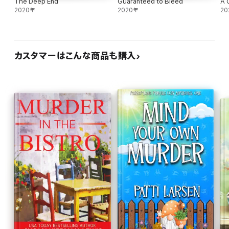
The Deep End
Guaranteed to Bleed
A 
2020年
2020年
20
カスタマーはこんな商品も購入