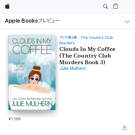
Apple
ロ
Apple Books
プレビュー
ー
カ
ル
ナ
ビ
ブック第3巻 - The Country Club
ゲ
Murders
ー
Clouds In My Coffee
シ
ョ
(The Country Club
ン
Murders Book 3)
の
メ
Julie Mulhern
ニ
ュ
ー
を
開
く
¥1,100