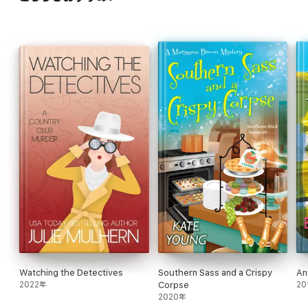
Watching the Detectives
Southern Sass and a Crispy
An
2022年
Corpse
20
2020年