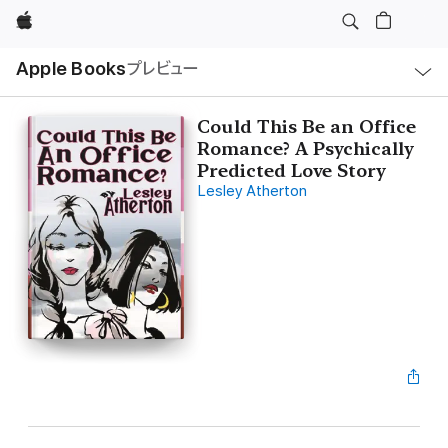
Apple
ロ
Apple Books
プレビュー
ー
カ
ル
ナ
ビ
Could This Be an Office
ゲ
Romance? A Psychically
ー
シ
Predicted Love Story
ョ
Lesley Atherton
ン
の
メ
ニ
ュ
ー
を
開
く