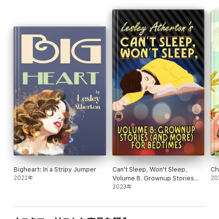
Bigheart: In a Stripy Jumper
Can't Sleep, Won't Sleep,
Ch
2022年
Volume 8. Grownup Stories
20
(And More) for Bedtimes
2023年