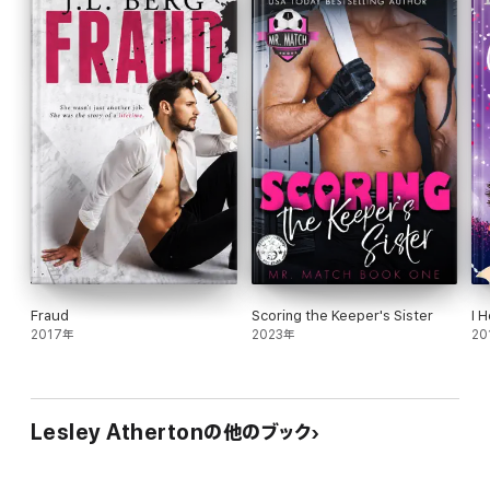
Fraud
Scoring the Keeper's Sister
I 
2017年
2023年
20
Lesley Athertonの他のブック