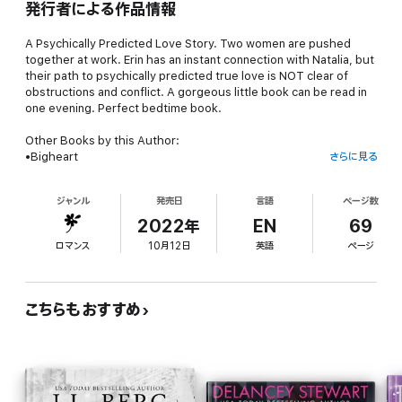
発行者による作品情報
A Psychically Predicted Love Story. Two women are pushed
together at work. Erin has an instant connection with Natalia, but
their path to psychically predicted true love is NOT clear of
obstructions and conflict. A gorgeous little book can be read in
one evening. Perfect bedtime book.
Other Books by this Author:
•Bigheart
さらに見る
•Conflict Management: Novelettes For Discerning Readers
(Collection of No Matter What, Walking With Eve, Divine
ジャンル
発売日
言語
ページ数
Intervention and Changes)
•Crash Test Dummy
2022年
EN
69
•Feet On The Table: An Enormous Book Of Tiny Stories
ロマンス
10月12日
英語
ページ
•Life’s a Mess… and Then You Die: Hoarding, Writing and Lost
Family
•Melissa And The Mobility Scooter: And Other Bedtime Stories
•The Waggon
こちらもおすすめ
Published by Words Are Life. Do support independent
publishers!