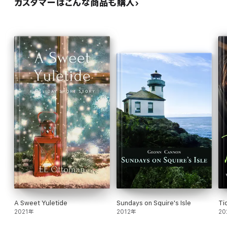
カスタマーはこんな商品も購入
A Sweet Yuletide
Sundays on Squire's Isle
Ti
2021年
2012年
20