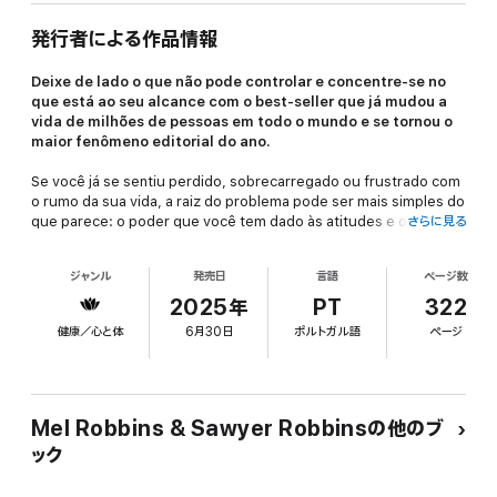
発行者による作品情報
Deixe de lado o que não pode controlar e concentre-se no
que está ao seu alcance com o best-seller que já mudou a
vida de milhões de pessoas em todo o mundo e se tornou o
maior fenômeno editorial do ano.
Se você já se sentiu perdido, sobrecarregado ou frustrado com
o rumo da sua vida, a raiz do problema pode ser mais simples do
que parece: o poder que você tem dado às atitudes e opiniões
さらに見る
dos outros. O colega de trabalho que está sempre reclamando,
aquele familiar que acha que sabe o que é melhor para a sua
ジャンル
発売日
言語
ページ数
vida, aquela amizade que se afastou sem motivo aparente... Se
está cansado de viver em função de críticas, expectativas e
2025年
PT
322
dramas alheios, está na hora de experimentar uma nova forma
健康／心と体
6月30日
ポルトガル語
ページ
de enxergar a vida — e tudo começa com três palavras:
Deixa
pra lá
!
Foi assim que Mel Robbins — palestrante, especialista em
mudança comportamental e autora best-seller — mudou a
Mel Robbins & Sawyer Robbinsの他のブ
maneira como se relacionava com o mundo e criou a poderosa
ック
Teoria Let Them. Neste livro, ela mostra como parar de
desperdiçar energia com o que está fora do seu controle e