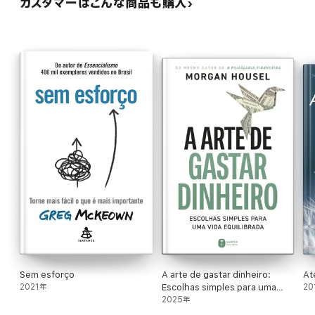
カスタマーはこんな商品も購入
Sem esforço
A arte de gastar dinheiro:
At
2021年
Escolhas simples para uma
20
vida equilibrada – Do mesmo
2025年
autor de "A psicologia