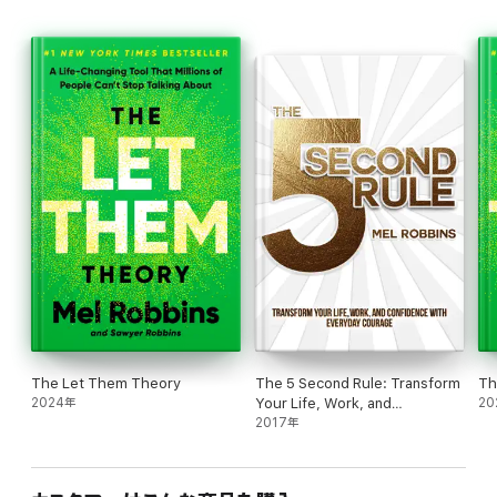
redirecionar o foco para o que realmente importa:
você
. A
sua
felicidade. Os
seus
planos. O
seu
bem-estar.
As pessoas sempre nos mostram quem realmente são por meio
de suas atitudes. E quando permitimos que o façam, revelamos
nossa verdadeira força: a capacidade de escolher o que
faremos com isso.
Com abordagem prática e linguagem acessível, Deixa pra lá:A
Teoria Let Them se tornou um best-seller instantâneo e já
mudou a vida de milhões de pessoas ao redor do mundo! Agora
é a sua vez de descobrir o poder transformador dos lemas
"deixa pra lá" e "deixa comigo", aplicando-os em oito áreas
essenciais da sua vida.
Com o apoio de histórias reais, pesquisas e contribuições de
especialistas em psicologia, neurociência e relacionamentos Mel
Robbins convida você a não ligar tanto para o que os outros
pensam e a se concentrar no que realmente depende de você.
The Let Them Theory
The 5 Second Rule: Transform
Th
É hora de construir uma vida em que você seja a prioridade, e
2024年
Your Life, Work, and
20
tudo começa com três palavras:
Deixa pra lá!
Confidence with Everyday
2017年
Courage