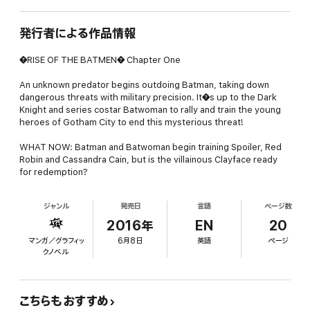
発行者による作品情報
�RISE OF THE BATMEN� Chapter One
An unknown predator begins outdoing Batman, taking down
dangerous threats with military precision. It�s up to the Dark
Knight and series costar Batwoman to rally and train the young
heroes of Gotham City to end this mysterious threat!
WHAT NOW: Batman and Batwoman begin training Spoiler, Red
Robin and Cassandra Cain, but is the villainous Clayface ready
for redemption?
ジャンル
発売日
言語
ページ数
2016年
EN
20
マンガ／グラフィッ
6月8日
英語
ページ
クノベル
こちらもおすすめ