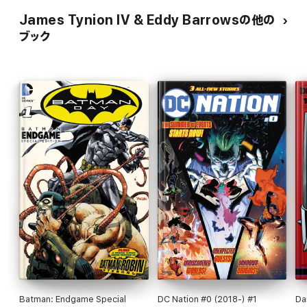
James Tynion IV & Eddy Barrowsの他の
ブック
Batman: Endgame Special
DC Nation #0 (2018-) #1
Da