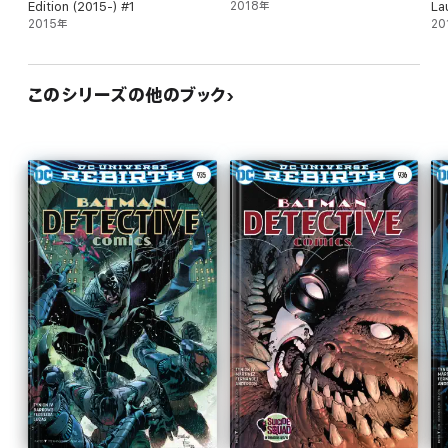
Edition (2015-) #1
2018年
La
2015年
(2
20
このシリーズの他のブック