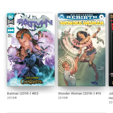
Batman (2016-) #63
Wonder Woman (2016-) #10
Jo
2019年
2016年
He
Co
20