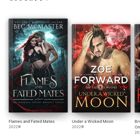
To sate a desire more powerful than death…
Yet every reincarnation comes with a price, for Aidan is doomed
to die when he remembers his past. To save herself from
Declan’s torments, will Regin rekindle memories of the passion
they once shared—even if it means once again losing the only
man she could ever love?
Flames and Fated Mates
Under a Wicked Moon
Br
2022年
2022年
Om
Ro
20