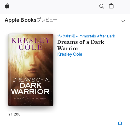
Apple
ロ
Apple Books
プレビュー
ー
カ
ル
ナ
ビ
ブック第11巻 - Immortals After Dark
ゲ
Dreams of a Dark
ー
Warrior
シ
ョ
Kresley Cole
ン
の
メ
ニ
ュ
ー
を
開
く
¥1,200