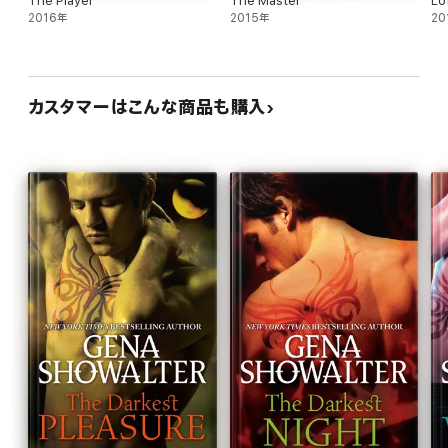
The Player
The Master
Lo
2016年
2015年
20
カスタマーはこんな商品も購入