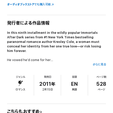
オーディオブックストア
でも購入可能
発行者による作品情報
In this ninth installment in the wildly popular Immortals
After Dark series from #1
New York Times
bestselling
paranormal romance author Kresley Cole, a woman must
conceal her identity from her one true love—or risk losing
him forever.
He vowed he’d come for her…
さらに見る
Murdered before he could wed Regin the Radiant, warlord Aidan
the Fierce seeks his beloved through eternity, reborn again and
ジャンル
発売日
言語
ページ数
again into new identities, yet with no memory of his past lives.
2011年
EN
528
She awaits his return…
ロマンス
2月15日
英語
ページ
When Regin encounters Declan Chase, a brutal Celtic soldier,
she recognizes her proud warlord reincarnated. But Declan
takes her captive, intending retribution against all immortals—
unaware that he belongs to their world.
こちらもおすすめ