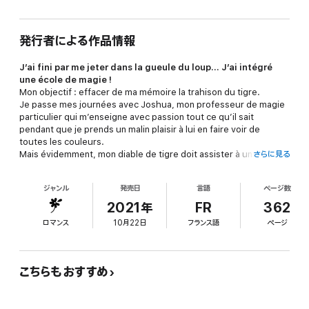
発行者による作品情報
J’ai fini par me jeter dans la gueule du loup... J’ai intégré
une école de magie !
Mon objectif : effacer de ma mémoire la trahison du tigre.
Je passe mes journées avec Joshua, mon professeur de magie
particulier qui m’enseigne avec passion tout ce qu’il sait
pendant que je prends un malin plaisir à lui en faire voir de
toutes les couleurs.
Mais évidemment, mon diable de tigre doit assister à une
さらに見る
réunion au sommet, et devinez quoi ? Elle se tient dans l’école
où je me terre depuis des semaines ! Que dire de nos
ジャンル
発売日
言語
ページ数
retrouvailles ? Explosives ? À la hauteur de nos espérances ? En
tout cas, elles sont de courte durée, plombées par le retour
2021年
FR
362
impromptu de Jarel dans nos vies.
ロマンス
10月22日
フランス語
ページ
Nous voilà dans de beaux draps ! Heureusement, je peux
toujours compter sur mon équipe de Sensoriels pour voler à
mon secours.
Entre complot, trahison et rebondissement, ils ne seront pas de
こちらもおすすめ
trop pour nous aider à combattre Jarel et son intention –
complètement farfelue – de faire de moi sa compagne. Et puis
quoi, encore !