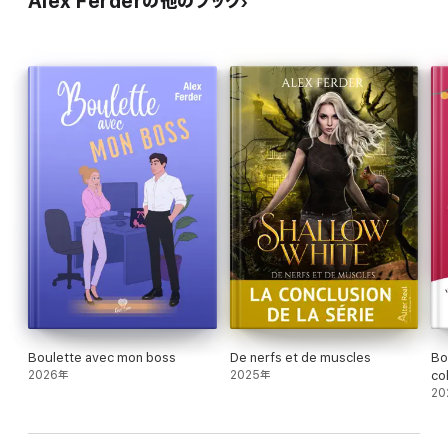
Alex Ferderの他のブック
Boulette avec mon boss
De nerfs et de muscles
Bo
2026年
2025年
co
20