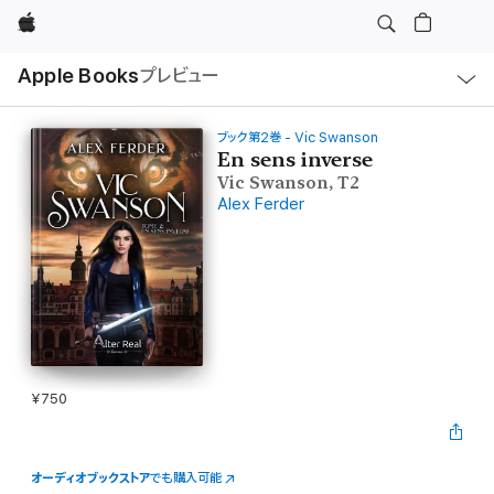
Apple
ロ
Apple Books
プレビュー
ー
カ
ル
ナ
ビ
ブック第2巻 - Vic Swanson
ゲ
En sens inverse
ー
Vic Swanson, T2
シ
ョ
Alex Ferder
ン
の
メ
ニ
ュ
ー
を
開
く
¥750
オーディオブックストア
でも購入可能