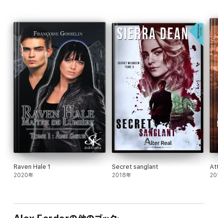
Rejoindre une école de magie ? Une belle connerie ...
Maintenant, il va falloir en sortir !
Raven Hale 1
Secret sanglant
At
2020年
2018年
20