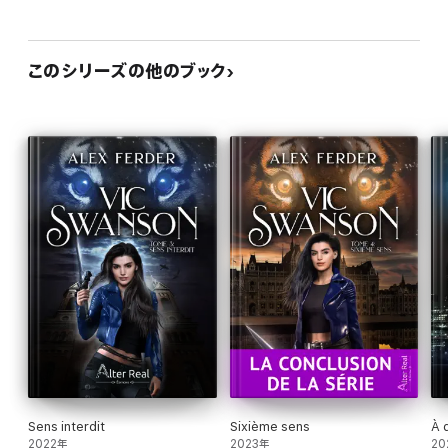
このシリーズの他のブック
Sens interdit
Sixième sens
À 
2022年
2023年
20