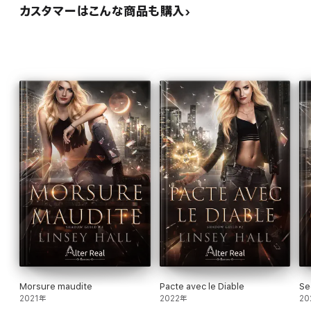
カスタマーはこんな商品も購入
Morsure maudite
Pacte avec le Diable
Se
2021年
2022年
20