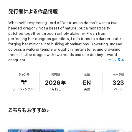
発行者による作品情報
What self-respecting Lord of Destruction doesn’t want a two-
headed dragon? Not a beast of nature, but a monstrosity
stitched together through unholy alchemy. Fresh from
perfecting her dungeon gauntlets, Leah turns to a darker craft:
forging her minions into hulking abominations. Towering undead
colossi, a walking temple wrought in metal stone, and crowning
them all...the dragon with two heads and one destiny—world
conquest.
さらに見る
ジャンル
発売日
言語
ページ数
But what’s the point of building nightmares if you can’t test
2026年
EN
323
them? The elves of the Kingdom of Portely raze a Hilithian town
SF／ファンタジー
1月12日
英語
ページ
under Leah’s protection, and from the heavens descend an
archangel and its zealous, seraphic kin. Perfect challengers;
perfect prey. Leah will crush them all on her way to becoming
the greatest villain the world has ever known.
こちらもおすすめ