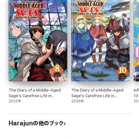
The Diary of a Middle-Aged
The Diary of a Middle-Aged
In
Sage's Carefree Life in
Sage's Carefree Life in
13
Another World: Volume 8
2025年
Another World: Volume 10
2026年
20
Harajunの他のブック