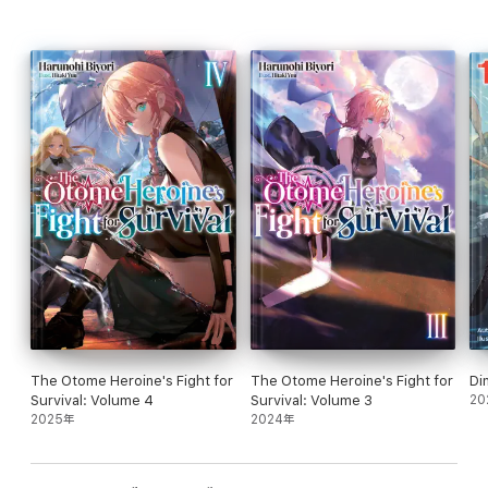
The Otome Heroine's Fight for
The Otome Heroine's Fight for
Di
Survival: Volume 4
Survival: Volume 3
20
2025年
2024年