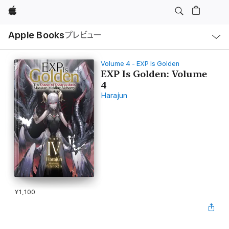
Apple
ロ
Apple Books
プレビュー
ー
カ
ル
ナ
ビ
Volume 4 - EXP Is Golden
ゲ
EXP Is Golden: Volume
ー
4
シ
ョ
Harajun
ン
の
メ
ニ
ュ
ー
を
開
く
¥1,100