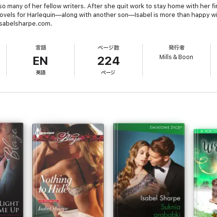
so many of her fellow writers. After she quit work to stay home with her f
 novels for Harlequin—along with another son—Isabel is more than happy w
.isabelsharpe.com.
言語
ページ数
発行者
Mills & Boon
EN
224
英語
ページ