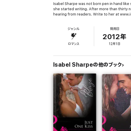
Isabel Sharpe was not born pen in hand like 
she started writing. After more than thirty
hearing from readers. Write to her at www
ジャンル
発売日
2012年
ロマンス
12月1日
Isabel Sharpeの他のブック