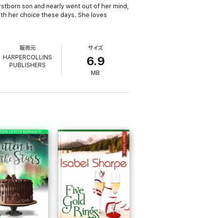
irstborn son and nearly went out of her mind,
ith her choice these days. She loves
販売元
サイズ
HARPERCOLLINS
6.9
PUBLISHERS
MB