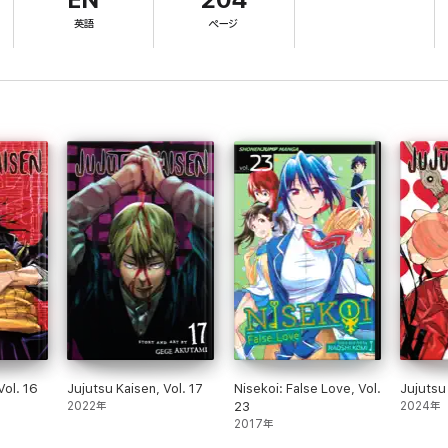
EN
204
英語
ページ
Vol. 16
Jujutsu Kaisen, Vol. 17
Nisekoi: False Love, Vol.
Jujutsu
2022年
23
2024年
2017年