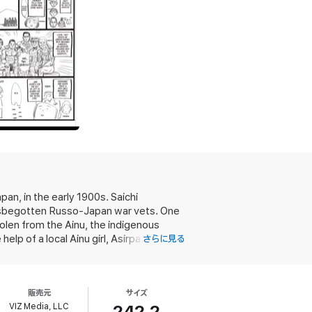
pan, in the early 1900s. Saichi
 misbegotten Russo-Japan war vets. One
olen from the Ainu, the indigenous
elp of a local Ainu girl, Asirpa. This
さらに見る
rs, and a hero forced to realize that
this volume alone has a textbook's worth
pristine artwork, background detail, and
販売元
サイズ
VIZ Media, LLC