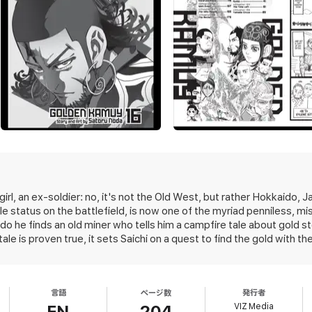
irl, an ex-soldier: no, it's not the Old West, but rather Hokkaido, Ja
ble status on the battlefield, is now one of the myriad penniless,
o he finds an old miner who tells him a campfire tale about gold st
 is proven true, it sets Saichi on a quest to find the gold with the h
equires: competing forces, rascally escaped convicts, attacking bea
t. It also integrates respectful, in-depth research into the Ainu; 
e island's history. The book is gory and definitely for adults. The 
言語
ページ数
発行者
s wanting more.
VIZ Media