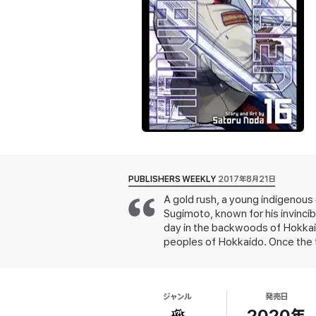
PUBLISHERS WEEKLY
2017年8月21日
A gold rush, a young indigenous g
Sugimoto, known for his invinci
day in the backwoods of Hokkaid
peoples of Hokkaido. Once the tale
story has everything its genre r
he's a better man than he though
of informative about them and th
ジャンル
発売日
catchy characters leave reader