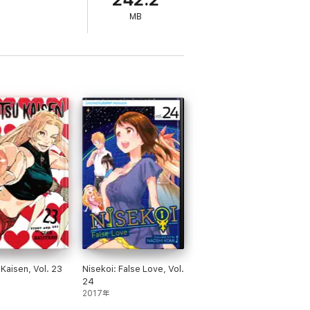
242.2
MB
 Kaisen, Vol. 23
Nisekoi: False Love, Vol.
24
2017年