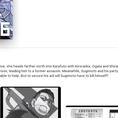
live, she heads farther north into Karafuto with Kiroranke, Ogata and Shirai
rison, leading him to a former assassin. Meanwhile, Sugimoto and his part
ble to help. But to secure his aid will Sugimoto have to kill himself?