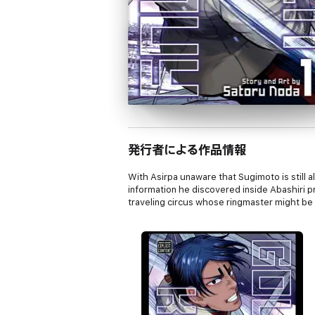
発行者による作品情報
With Asirpa unaware that Sugimoto is still a
information he discovered inside Abashiri p
traveling circus whose ringmaster might be a