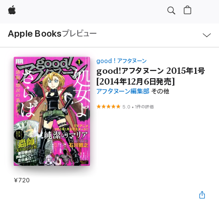
Apple
ロ
Apple Books
プレビュー
ー
カ
ル
ナ
ビ
good！アフタヌーン
ゲ
good!アフタヌーン 2015年1号
ー
[2014年12月6日発売]
シ
ョ
アフタヌーン編集部
その他
ン
の
5.0
•
1件の評価
メ
ニ
ュ
ー
を
開
く
¥720