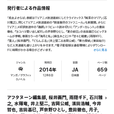
発行者による作品情報
「処女よさらば」表紙はTVアニメ放送直前にしてクライマックス『純潔のマリア』(石
川雅之)。同じくTVアニメ放送直前の『銃皇無尽のファフニール』も新展開。さらに
TVアニメ好評放送中の『蟲師』トリビュート読み切りに『アンダーカレント』の豊田
徹也、『ヨコハマ買い出し紀行』の芦奈野ひとし、『夏の前日』の吉田基已らビッグネ
ームが参戦。巻頭カラーの『海月と私』(麻生みこと)や『甘々と稲妻』(雨隠ギド)、
『亜人』(桜井画門)、『ぐらんぶる』(井上堅二&吉岡公威)、『暴力探偵』(東田裕介)
など人気連載も盛り上がりをみせます。*電子配信版は通信環境によりダウンロー
ドに時間がかかる場合がございます。
さらに見る
ジャンル
発売日
言語
ページ数
2014年
JA
659
マンガ／グラフィッ
12月6日
日本語
ページ
クノベル
アフタヌーン編集部, 桜井画門, 雨隠ギド, 石川雅
之, 水薙竜, 井上堅二, 吉岡公威, 濱田浩輔, 今井
哲也, 吉田基已, 芦奈野ひとし, 豊田徹也, 月子,