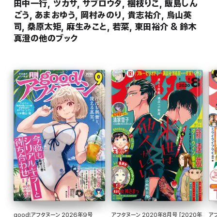
田中一行, ツカサ, サブロウタ, 梱枝りこ, 飯島しん
ごう, あまおゆう, 岡村みのり, 貴志祐介, 烏山英
司, 桑原太矩, 麻生みこと, 若菜, 東田裕介 & 鈴木
真澄の他のブック
good!アフタヌーン 2026年9号
アフタヌーン 2020年8月号 [2020年
ア