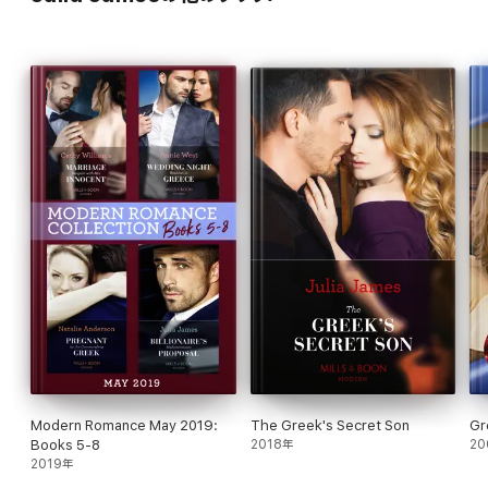
Modern Romance May 2019:
The Greek's Secret Son
Gr
Books 5-8
2018年
20
2019年