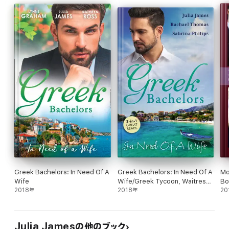
Greek Bachelors: In Need Of A
Greek Bachelors: In Need Of A
Mo
Wife
Wife/Greek Tycoon, Waitress
Bo
2018年
Wife/From One Night To
2018年
20
Wife/Greek Tycoon, Wayward
Wife
Julia Jamesの他のブック