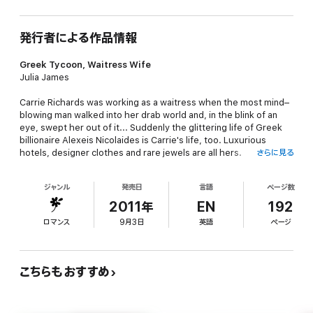
発行者による作品情報
Greek Tycoon, Waitress Wife
Julia James
Carrie Richards was working as a waitress when the most mind–
blowing man walked into her drab world and, in the blink of an
eye, swept her out of it... Suddenly the glittering life of Greek
billionaire Alexeis Nicolaides is Carrie's life, too. Luxurious
hotels, designer clothes and rare jewels are all hers.
さらに見る
What they share in the bedroom is explosive, but the
ジャンル
発売日
言語
ページ数
consequences of one night together lead to a shocking end to
Carrie's fairytale. She discovers that Alexeis is not her Prince
2011年
EN
192
Charming after all. Instead, he is a man who will make her his,
ロマンス
9月3日
英語
ページ
whatever the cost!
こちらもおすすめ