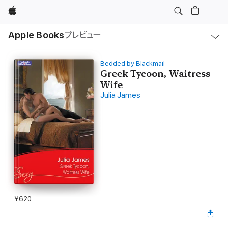
Apple
ロ
Apple Books
プレビュー
ー
カ
ル
ナ
ビ
Bedded by Blackmail
ゲ
Greek Tycoon, Waitress
ー
Wife
シ
ョ
Julia James
ン
の
メ
ニ
ュ
ー
を
開
く
¥620