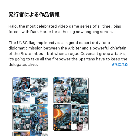
発行者による作品情報
Halo, the most celebrated video game series of all time, joins
forces with Dark Horse for a thrilling new ongoing series!
The UNSC flagship Infinity is assigned escort duty for a
diplomatic mission between the Arbiter and a powerful chieftain
of the Brute tribes—but when a rogue Covenant group attacks,
it's going to take all the firepower the Spartans have to keep the
delegates alive!
さらに見る
• First issue of an all-new ongoing Halo series from Dark Horse!
• An essential addition to the Halo canon!
• The Halo franchise has sales eclipsing $3 billion over its
lifetime!
• From Christopher Schlerf, lead writer of Halo 4!.