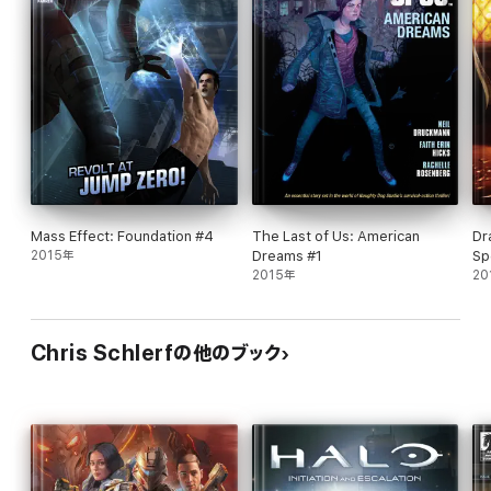
Mass Effect: Foundation #4
The Last of Us: American
Dr
2015年
Dreams #1
Sp
2015年
20
Chris Schlerfの他のブック