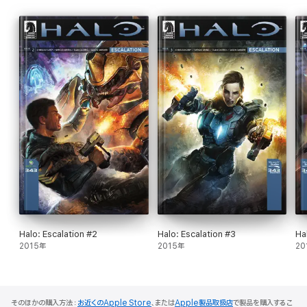
Halo: Escalation #2
Halo: Escalation #3
Ha
2015年
2015年
20
そのほかの購入方法：
お近くのApple Store
、または
Apple製品取扱店
で製品を購入するこ