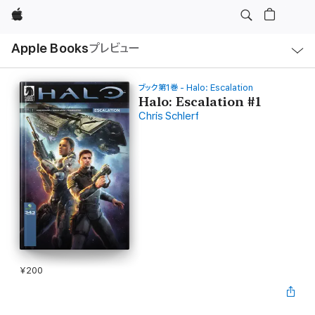
Apple
ロ
Apple Books
プレビュー
ー
カ
ル
ナ
ビ
ブック第1巻 - Halo: Escalation
ゲ
Halo: Escalation #1
ー
Chris Schlerf
シ
ョ
ン
の
メ
ニ
ュ
ー
を
開
く
¥200