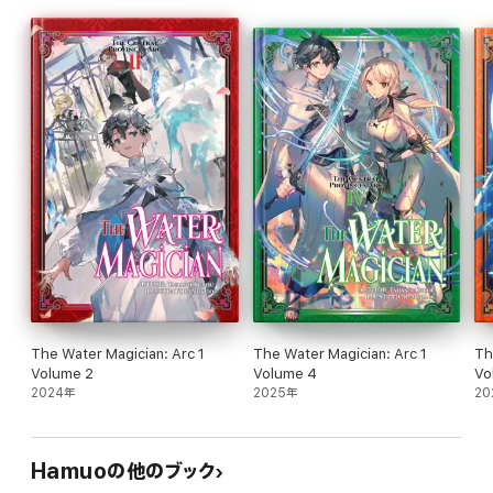
be fully equipped for the fight against the Demon Lord Army!
The Water Magician: Arc 1
The Water Magician: Arc 1
Th
Volume 2
Volume 4
Vo
2024年
2025年
20
Hamuoの他のブック