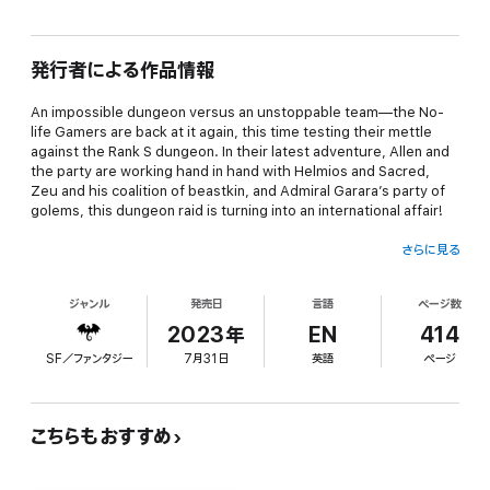
発行者による作品情報
An impossible dungeon versus an unstoppable team—the No-
life Gamers are back at it again, this time testing their mettle
against the Rank S dungeon. In their latest adventure, Allen and
the party are working hand in hand with Helmios and Sacred,
Zeu and his coalition of beastkin, and Admiral Garara’s party of
golems, this dungeon raid is turning into an international affair!
さらに見る
Clearing this dungeon will be anything but a walk in the park,
ジャンル
発売日
言語
ページ数
though. Allen and the team are in for a challenge like nothing
they’ve faced before, but if they’re the first to clear it, they’ll
2023年
EN
414
get a wish granted.
SF／ファンタジー
7月31日
英語
ページ
With the flame of Fire Goddess Freyja weakening by the day and
こちらもおすすめ
forging becoming next to impossible, it’s up to the Gamers to
play the role of dungeon pioneers and pave the way for other
adventurers to find top-quality loot. Everyone’s going to need to