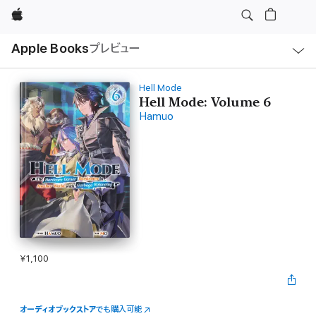
Apple
ロ
Apple Books
プレビュー
ー
カ
ル
ナ
ビ
Hell Mode
ゲ
Hell Mode: Volume 6
ー
Hamuo
シ
ョ
ン
の
メ
ニ
ュ
ー
を
開
く
¥1,100
オーディオブックストア
でも購入可能