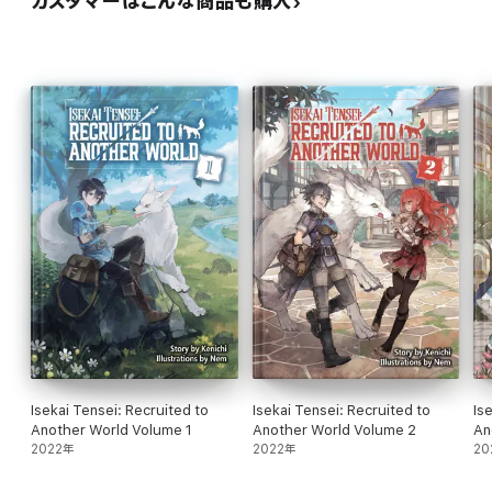
カスタマーはこんな商品も購入
Isekai Tensei: Recruited to
Isekai Tensei: Recruited to
Is
Another World Volume 1
Another World Volume 2
An
2022年
2022年
20