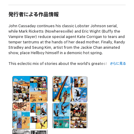
発行者による作品情報
John Cassaday continues his classic Lobster Johnson serial,
while Mark Ricketts (Nowheresville) and Eric Wight (Buffy the
Vampire Slayer) reduce special agent Kate Corrigan to tears and
temper tantrums at the hands of her dead mother. Finally, Randy
Stradley and Seung Kim, artist from the Jackie Chan animated
show, place Hellboy himself in a demonic hot spring.
This eclectic mix of stories about the world's greatest
さらに見る
paranormal detective and his friends and foes continues, driven
by some of the most interesting mainstream and up-and-coming
artists in comics.