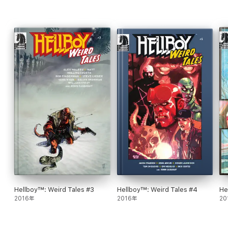
Hellboy™: Weird Tales #3
Hellboy™: Weird Tales #4
He
2016年
2016年
20