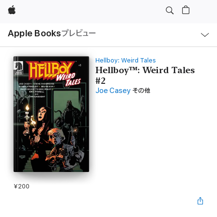
Apple
ロ
Apple Books
プレビュー
ー
カ
ル
ナ
ビ
Hellboy: Weird Tales
ゲ
Hellboy™: Weird Tales
ー
#2
シ
ョ
Joe Casey
その他
ン
の
メ
ニ
ュ
ー
を
開
く
¥200