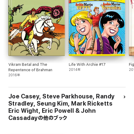
Vikram Betal and The
Life With Archie #17
Fi
Repentence of Brahman
2014年
20
2016年
Joe Casey, Steve Parkhouse, Randy
Stradley, Seung Kim, Mark Ricketts
Eric Wight, Eric Powell & John
Cassadayの他のブック