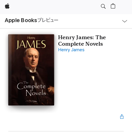
Apple
ロ
Apple Books
プレビュー
ー
カ
ル
ナ
ビ
Henry James: The
ゲ
Complete Novels
ー
シ
Henry James
ョ
ン
の
メ
ニ
ュ
ー
を
開
く