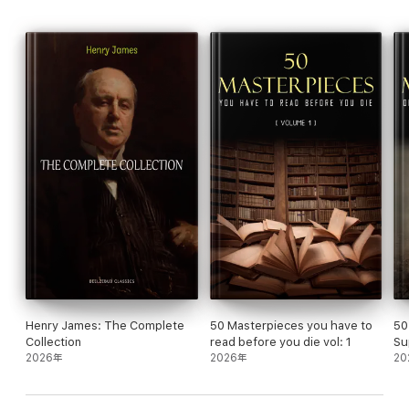
Henry James: The Complete
50 Masterpieces you have to
50
Collection
read before you die vol: 1
Su
2026年
2026年
20