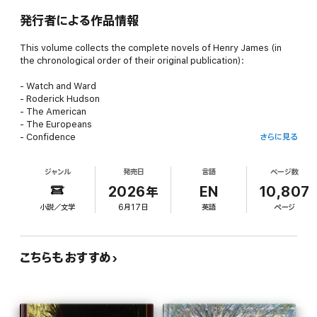
発行者による作品情報
This volume collects the complete novels of Henry James (in
the chronological order of their original publication):
- Watch and Ward
- Roderick Hudson
- The American
- The Europeans
- Confidence
さらに見る
- Washington Square
- The Portrait of a Lady
ジャンル
発売日
言語
ページ数
- The Bostonians
- The Princess Casamassima
2026年
EN
10,807
- The Reverberator
小説／文学
6月17日
英語
ページ
- The Tragic Muse
- The Other House
- The Spoils of Poynton
- What Maisie Knew
こちらもおすすめ
- The Awkward Age
- The Sacred Fount
- The Wings of the Dove
- The Ambassadors
- The Golden Bowl