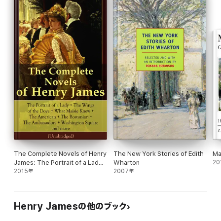
- The Outcry
- The Ivory Tower
- The Sense of the Past
The Complete Novels of Henry
The New York Stories of Edith
Ma
James: The Portrait of a Lady
Wharton
20
+ The Wings of the Dove +
2015年
2007年
What Maisie Knew + The
American + The Bostonian +
The Ambassadors +
Henry Jamesの他のブック
Washington Square and more
(Unabridged)