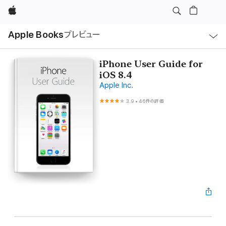
Apple
ロ
Apple Books
プレビュー
ー
カ
ル
ナ
ビ
iPhone User Guide for
ゲ
iOS 8.4
ー
シ
Apple Inc.
ョ
ン
3.9
•
46件の評価
の
メ
ニ
ュ
ー
を
開
く