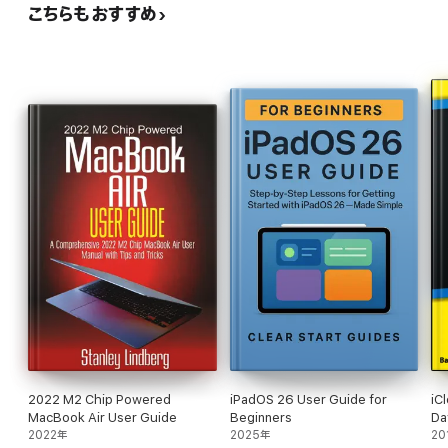
こちらもおすすめ
2022 M2 Chip Powered
iPadOS 26 User Guide for
iC
MacBook Air User Guide
Beginners
Da
2022年
2025年
20