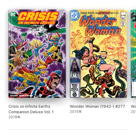
Crisis on Infinite Earths
Wonder Woman (1942-) #277
Wo
Companion Deluxe Vol. 1
2015年
20
2018年