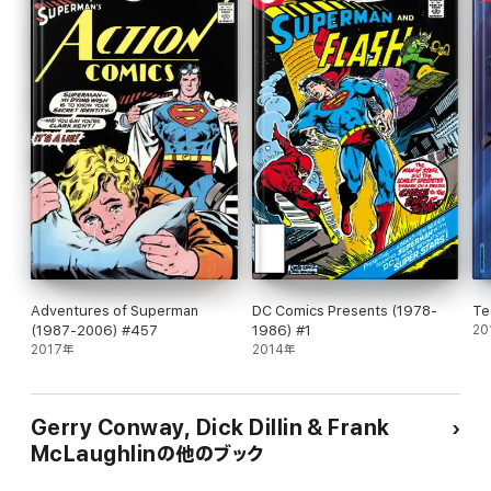
Adventures of Superman
DC Comics Presents (1978-
Te
(1987-2006) #457
1986) #1
20
2017年
2014年
Gerry Conway, Dick Dillin & Frank
McLaughlinの他のブック