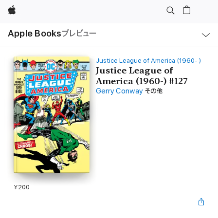
Apple
ロ
Apple Books
プレビュー
ー
カ
ル
ナ
ビ
Justice League of America (1960- )
ゲ
Justice League of
ー
America (1960-) #127
シ
ョ
Gerry Conway
その他
ン
の
メ
ニ
ュ
ー
を
開
く
¥200