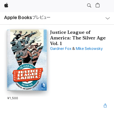
Apple
ロ
Apple Books
プレビュー
ー
カ
ル
ナ
ビ
Justice League of
ゲ
America: The Silver Age
ー
シ
Vol. 1
ョ
Gardner Fox
&
Mike Sekowsky
ン
の
メ
ニ
ュ
ー
を
開
く
¥1,500