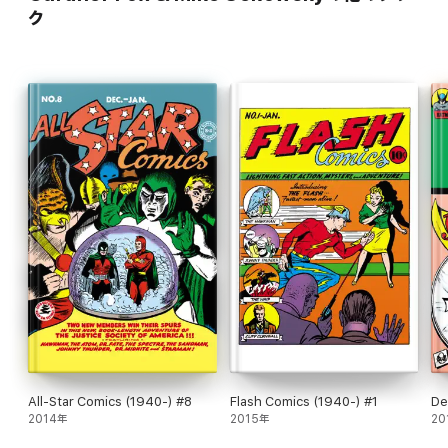
ク
All-Star Comics (1940-) #8
Flash Comics (1940-) #1
De
2014年
2015年
20