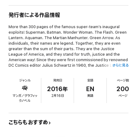
発行者による作品情報
More than 300 pages of the famous super-team’s inaugural
exploits! Superman. Batman. Wonder Woman. The Flash. Green
Lantern. Aquaman. The Martian Manhunter. Green Arrow. As
individuals, their names are legend. Together, they are even
greater than the sum of their parts. They are the Justice
League of America, and they stand for truth, justice and the
American way! Since they were first commissioned by renowned
DC Comics editor Julius Schwartz in 1960, the Justice League
さらに見る
has thrilled audiences across the globe in tales that span time
and space. Collects THE BRAVE AND THE BOLD #28-30,
ジャンル
発売日
言語
ページ数
JUSTICE LEAGUE OF AMERICA #1-8 and MYSTERY IN SPACE #75,
and includes the classic tales “Doom of the Star Diamond,” “The
2016年
EN
200
Slave Ship of Space” and “Starro the Conqueror!”
マンガ／グラフィッ
2月16日
英語
ページ
クノベル
こちらもおすすめ