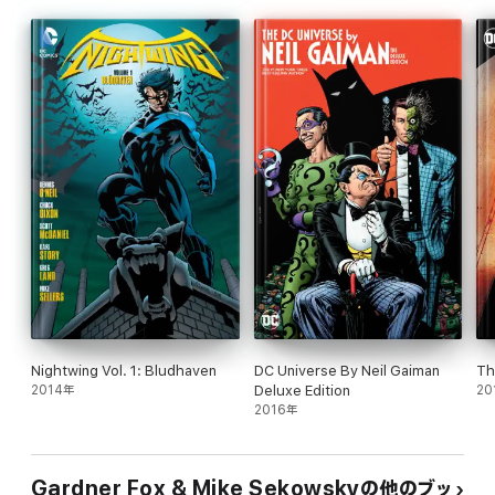
Nightwing Vol. 1: Bludhaven
DC Universe By Neil Gaiman
Th
2014年
Deluxe Edition
20
2016年
Gardner Fox & Mike Sekowskyの他のブッ