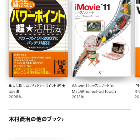
他人に聞けない「パワーポイント」超★
iMovie'11レッスンノートfor
iP
活用法
Mac/iPhone/iPod touch
す
2008年
2013年
20
木村菱治の他のブック