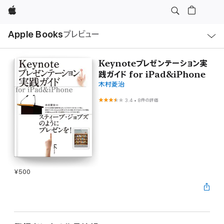
Apple
ロ
Apple Books
プレビュー
ー
カ
ル
ナ
ビ
Keynoteプレゼンテーション実
ゲ
践ガイド for iPad&iPhone
ー
シ
木村菱治
ョ
ン
3.4
•
8件の評価
の
メ
ニ
ュ
ー
を
開
く
¥500