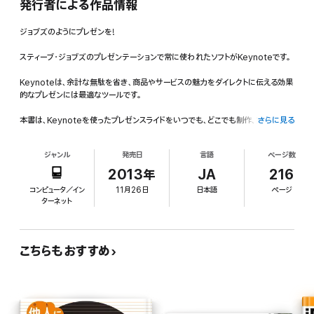
発行者による作品情報
ジョブズのようにプレゼンを!
スティーブ・ジョブズのプレゼンテーションで常に使われたソフトがKeynoteです。
Keynoteは、余計な無駄を省き、商品やサービスの魅力をダイレクトに伝える効果
的なプレゼンには最適なツールです。
本書は、Keynoteを使ったプレゼンスライドをいつでも、どこでも制作、実行できる
さらに見る
iPadやiPhone用のiOS版Keynoteの解説書です。
ジャンル
発売日
言語
ページ数
本書は大きく2部構成になっており、前半ではiOS版Keynoteの詳細なリファレン
スマニュアル、後半はジョブズのプレゼンをメソッド化し、同じ新商品のプレゼンを、
2013年
JA
216
従来のやり方とKeynoteを使ったジョブズ風のやり方の違いをリアルなサンプル
コンピュータ／イン
11月26日
日本語
ページ
で紹介します。
ターネット
このやり方を身につけることで、これまでとは違う、説得力のあるプレゼンを身につ
けるとができます。
こちらもおすすめ